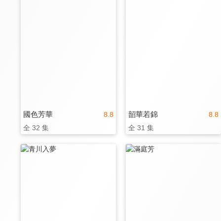
國色芳華
韶華若錦
8.8
8.8
全 32 集
全 31 集