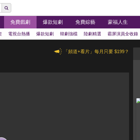
免費戲劇
爆款短劇
免費綜藝
蒙福人生
架
電視台熱播
爆款短劇
韓劇強檔
陸劇精選
霸屏演員全收錄
「頻道+看片」每月只要 $199？