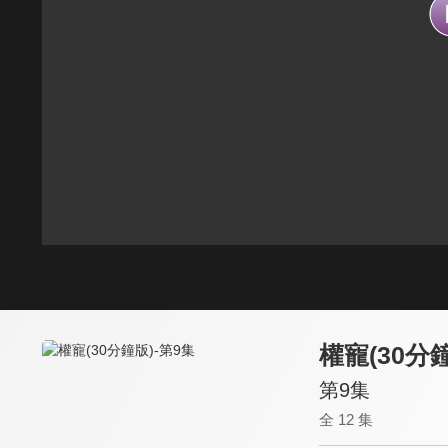
權寵(30分
第9集
全 12 集