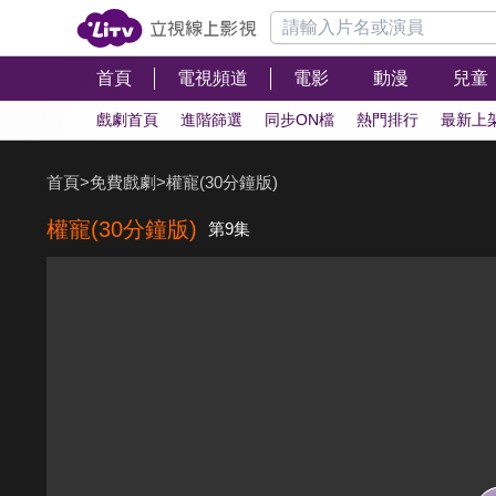
首頁
電視頻道
電影
動漫
兒童
戲劇首頁
進階篩選
同步ON檔
熱門排行
最新上
首頁
>
免費戲劇
>
權寵(30分鐘版)
權寵(30分鐘版)
第9集