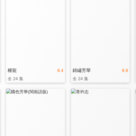
權寵
錦繡芳華
8.4
8.8
全 24 集
全 24 集