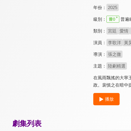
年份：
2025
級別：
普遍
類別：
宮廷
愛情
演員：
李歌洋
黃
導演：
張之微
主題：
陸劇精選
在風雨飄搖的大寧
政。裴慎之在暗中
播放
劇集列表