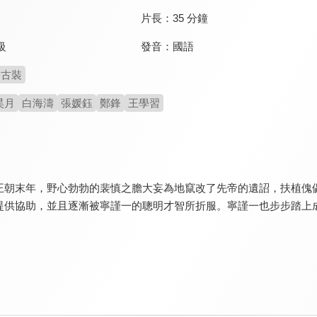
片長：
35 分鐘
發音：
國語
級
古裝
昊月
白海濤
張媛鈺
鄭鋒
王學習
王朝末年，野心勃勃的裴慎之膽大妄為地竄改了先帝的遺詔，扶植傀
提供協助，並且逐漸被寧謹一的聰明才智所折服。寧謹一也步步踏上