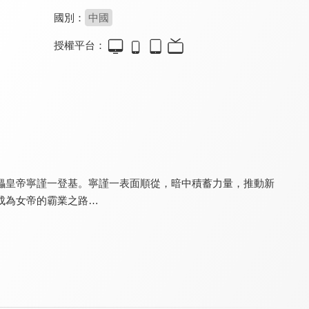
國別：
中國
授權平台：
滿庭芳
國色芳華(閩南語版)
青衿志
8.6
8.0
8.6
全 16 集
全 32 集
全 24 集
儡皇帝寧謹一登基。寧謹一表面順從，暗中積蓄力量，推動新
成為女帝的霸業之路…
錦繡芳華(閩南語版)
替嫁新娘
寒枝折不斷
8.0
8.2
8.0
全 24 集
全 8 集
全 21 集