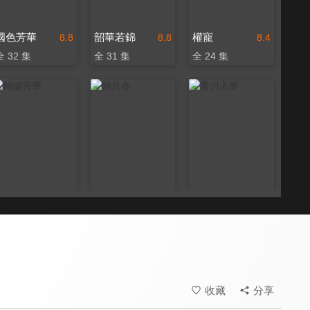
國色芳華
韶華若錦
權寵
8.8
8.8
8.4
全 32 集
全 31 集
全 24 集
錦繡芳華
錦月令
青川入夢
8.8
8.6
8.4
全 24 集
全 24 集
全 18 集
收藏
分享