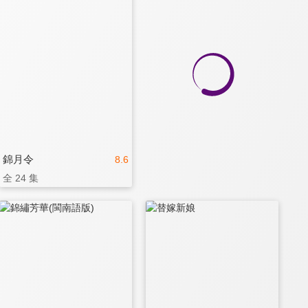
錦月令
8.6
全 24 集