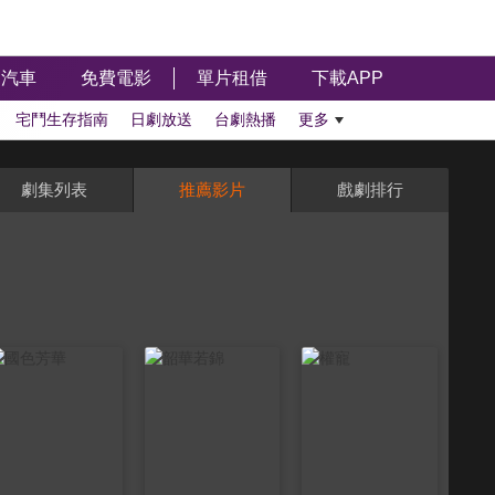
汽車
免費電影
單片租借
下載APP
宅鬥生存指南
日劇放送
台劇熱播
更多
劇集列表
推薦影片
戲劇排行