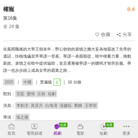
權寵
8.4
第16集
全 24 集
收藏
分享
在風雨飄搖的大寧王朝末年，野心勃勃的裴慎之膽大妄為地竄改了先帝的
遺詔，扶植傀儡皇帝寧謹一登基。寧謹一表面順從，暗中積蓄力量，推動
新政。裴慎之在暗中提供協助，並且逐漸被寧謹一的聰明才智所折服。寧
謹一也步步踏上成為女帝的霸業之路…
2025
中國
普遍級
16 分鐘
類別：
宮廷
愛情
古裝
短劇
演員：
李歌洋
黃昊月
白海濤
張媛鈺
鄭鋒
王學習
導演：
張之微
# 短劇
# 短劇推薦
# 熱門短劇
# 免費短劇
首頁
電視頻道
戲劇
電影
短劇
更多