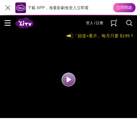
下載 APP，海量影劇免登入立即看
登入 / 註冊
「頻道+看片」每月只要 $199？