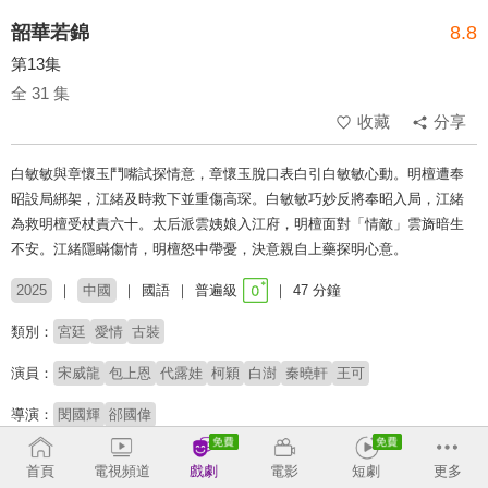
韶華若錦
8.8
第13集
全 31 集
收藏
分享
白敏敏與章懷玉鬥嘴試探情意，章懷玉脫口表白引白敏敏心動。明檀遭奉
昭設局綁架，江緒及時救下並重傷高琛。白敏敏巧妙反將奉昭入局，江緒
為救明檀受杖責六十。太后派雲姨娘入江府，明檀面對「情敵」雲旖暗生
不安。江緒隱瞞傷情，明檀怒中帶憂，決意親自上藥探明心意。
2025
中國
國語
普遍級
47 分鐘
類別：
宮廷
愛情
古裝
演員：
宋威龍
包上恩
代露娃
柯穎
白澍
秦曉軒
王可
導演：
閔國輝
郤國偉
原著：
不止是顆菜《小豆蔻》
首頁
電視頻道
戲劇
電影
短劇
更多