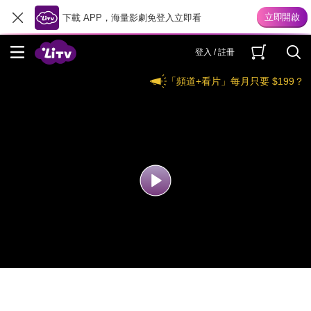
下載 APP，海量影劇免登入立即看
登入 / 註冊
「頻道+看片」每月只要 $199？