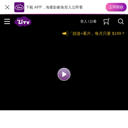
下載 APP，海量影劇免登入立即看
登入 / 註冊
「頻道+看片」每月只要 $199？