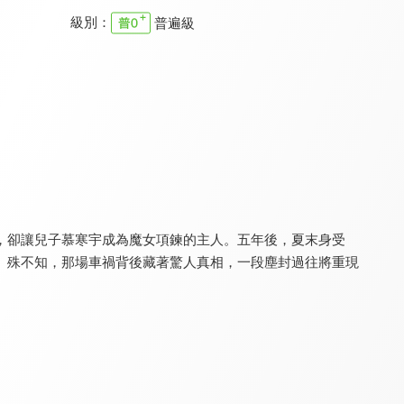
級別：
普遍級
照鏡辭
錦繡宅心
她今天有點奇怪
8.6
8.6
8.4
全 22 集
全 26 集
全 18 集
，卻讓兒子慕寒宇成為魔女項鍊的主人。五年後，夏末身受
。殊不知，那場車禍背後藏著驚人真相，一段塵封過往將重現
進階的王妃
再次重逢的世界
山神異聞錄
8.4
8.2
8.4
全 22 集
全 20 集
全 24 集