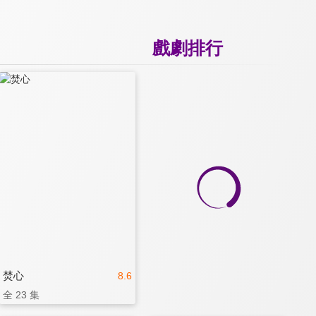
戲劇排行
焚心
8.6
全 23 集