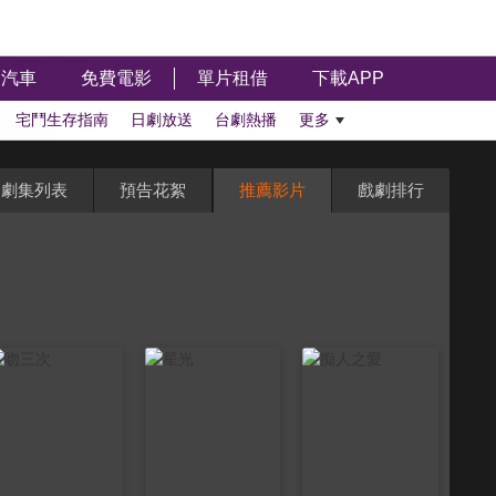
汽車
免費電影
單片租借
下載APP
宅鬥生存指南
日劇放送
台劇熱播
更多
劇集列表
預告花絮
推薦影片
戲劇排行