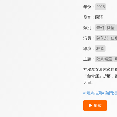
年份：
2025
發音：
國語
類別：
奇幻
愛情
演員：
陳芳彤
任
導演：
林森
主題：
陸劇精選
神秘魔女夏末來自
「蝕骨症」折磨，
天日。
# 短劇推薦
# 熱門
播放