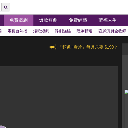
免費戲劇
爆款短劇
免費綜藝
蒙福人生
架
電視台熱播
爆款短劇
韓劇強檔
陸劇精選
霸屏演員全收錄
「頻道+看片」每月只要 $199？