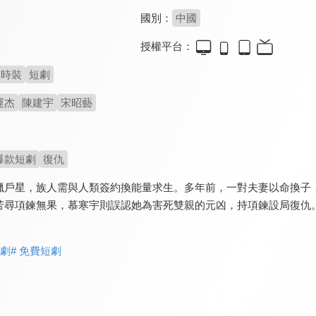
國別：
中國
授權平台：
時裝
短劇
運杰
陳建宇
宋昭藝
爆款短劇
復仇
獵戶星，族人需與人類簽約換能量求生。多年前，一對夫妻以命換子
苦尋項鍊無果，慕寒宇則誤認她為害死雙親的元凶，持項鍊設局復仇
短劇
# 免費短劇