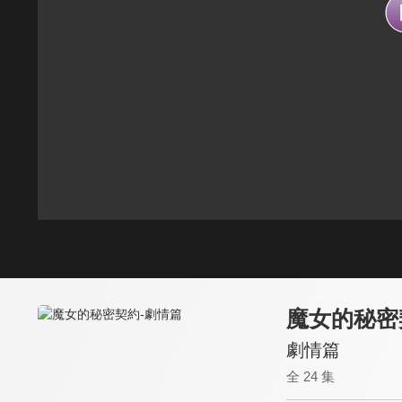
魔女的秘密
劇情篇
全 24 集