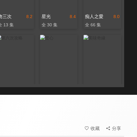
吻三次
星光
痴人之愛
8.2
8.4
8.0
全 13 集
全 30 集
全 66 集
第六次攻略
焚心
美味奇緣
8.0
8.6
8.4
全 65 集
全 23 集
全 20 集
收藏
分享