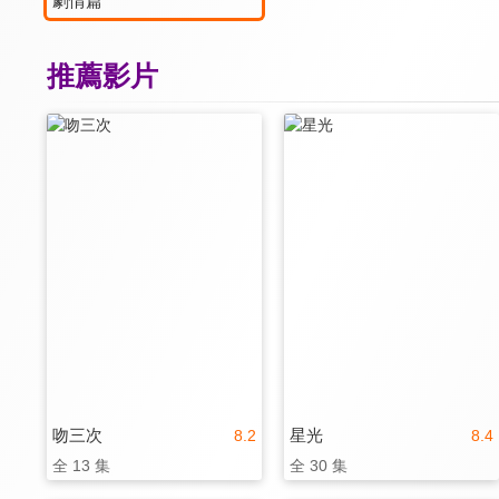
劇情篇
推薦影片
吻三次
星光
8.2
8.4
全 13 集
全 30 集