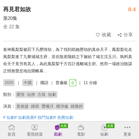
再見君如故
8.4
第20集
全 22 集
收藏
分享
食神鳳梨梨被罰下凡歷情劫，為了找到助她歷劫的真命天子，鳳梨梨化名
風梨梨進了九黎城城主府，並在陰差陽錯之下嫁給了城主沈玉川。孰料真
命天子竟另有其人，為此風梨梨千方百計逃離城主府。然而一場政治陰謀
正悄無聲息地拉開帷幕...
2025
中國
國語
普遍級
11 分鐘
類別：
愛情
仙俠
古裝
短劇
演員：
黃俊捷
鍾祺
曹曦月
權沛倫
鍾雅婷
# 短劇
# 短劇推薦
# 熱門短劇
# 免費短劇
收回
首頁
電視頻道
戲劇
電影
短劇
更多