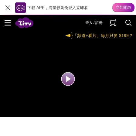
下載 APP，海量影劇免登入立即看
登入 / 註冊
「頻道+看片」每月只要 $199？