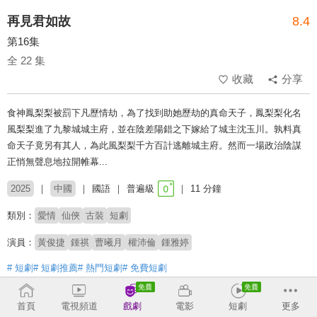
再見君如故
8.4
第16集
全 22 集
收藏
分享
食神鳳梨梨被罰下凡歷情劫，為了找到助她歷劫的真命天子，鳳梨梨化名
風梨梨進了九黎城城主府，並在陰差陽錯之下嫁給了城主沈玉川。孰料真
命天子竟另有其人，為此風梨梨千方百計逃離城主府。然而一場政治陰謀
正悄無聲息地拉開帷幕...
2025
中國
國語
普遍級
11 分鐘
類別：
愛情
仙俠
古裝
短劇
演員：
黃俊捷
鍾祺
曹曦月
權沛倫
鍾雅婷
# 短劇
# 短劇推薦
# 熱門短劇
# 免費短劇
收回
首頁
電視頻道
戲劇
電影
短劇
更多