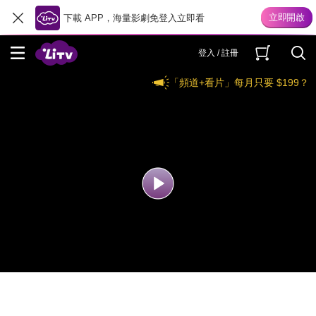
下載 APP，海量影劇免登入立即看
登入 / 註冊
「頻道+看片」每月只要 $199？