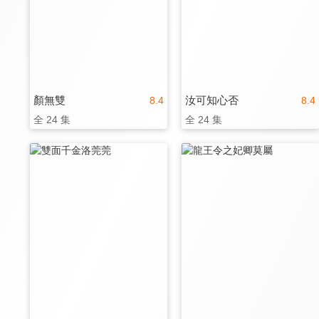
顏無雙
汝可知心否
8.4
8.4
全 24 集
全 24 集