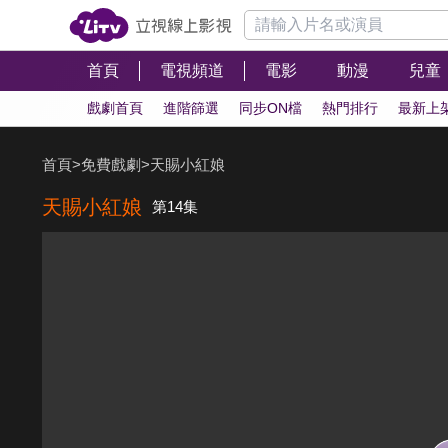
首頁
電視頻道
電影
動漫
兒童
戲劇首頁
進階篩選
同步ON檔
熱門排行
最新上
首頁
>
免費戲劇
>
天賜小紅娘
天賜小紅娘
第14集