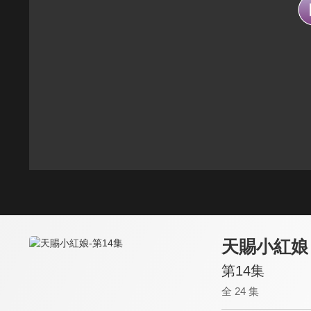
天賜小紅娘
第14集
全 24 集