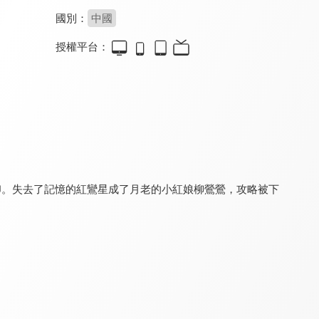
國別：
中國
授權平台：
龍王令之妃卿莫屬
錦醫風華
吾家才女初長成
8.4
8.4
8.4
全 30 集
全 27 集
全 24 集
印。失去了記憶的紅鸞星成了月老的小紅娘柳鶯鶯，攻略被下
緋聞王妃
春日野行
涅槃郡主
8.2
8.2
8.4
全 24 集
全 20 集
全 20 集