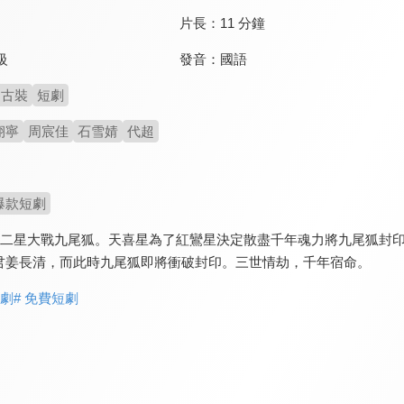
片長：
11 分鐘
發音：
國語
級
古裝
短劇
栩寧
周宸佳
石雪婧
代超
爆款短劇
天喜二星大戰九尾狐。天喜星為了紅鸞星決定散盡千年魂力將九尾狐封
君姜長清，而此時九尾狐即將衝破封印。三世情劫，千年宿命。
短劇
# 免費短劇