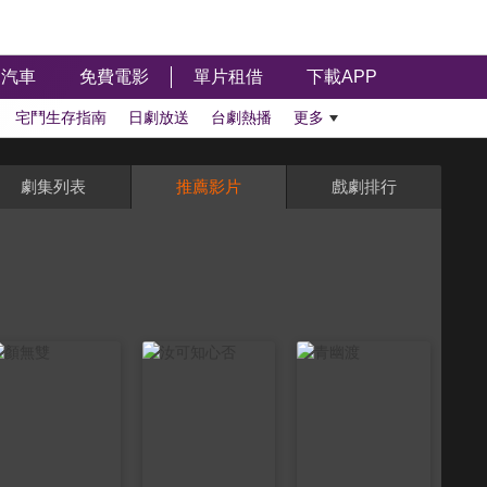
汽車
免費電影
單片租借
下載APP
宅鬥生存指南
日劇放送
台劇熱播
更多
劇集列表
推薦影片
戲劇排行