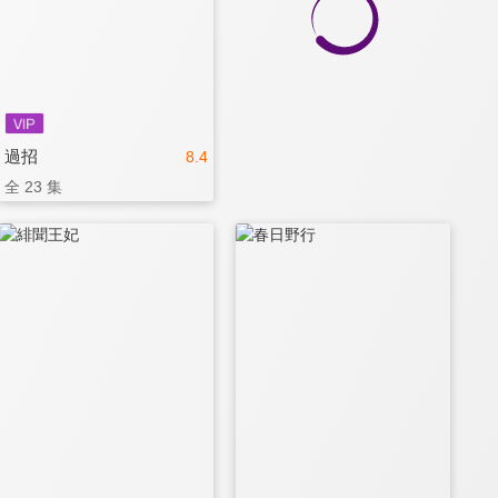
過招
8.4
全 23 集