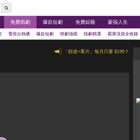
免費戲劇
爆款短劇
免費綜藝
蒙福人生
架
電視台熱播
爆款短劇
韓劇強檔
陸劇精選
霸屏演員全收錄
「頻道+看片」每月只要 $199？