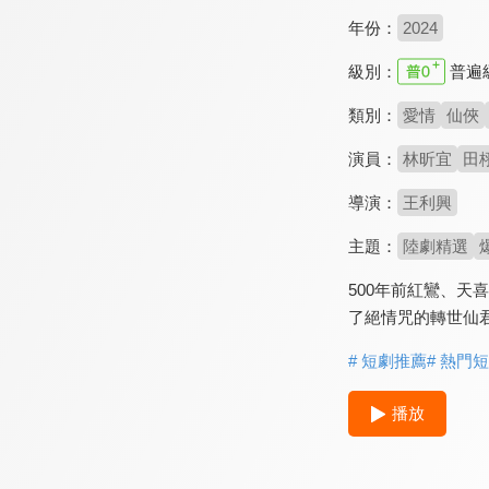
年份：
2024
級別：
普遍
類別：
愛情
仙俠
演員：
林昕宜
田
導演：
王利興
主題：
陸劇精選
500年前紅鸞、
了絕情咒的轉世仙
# 短劇推薦
# 熱門
播放