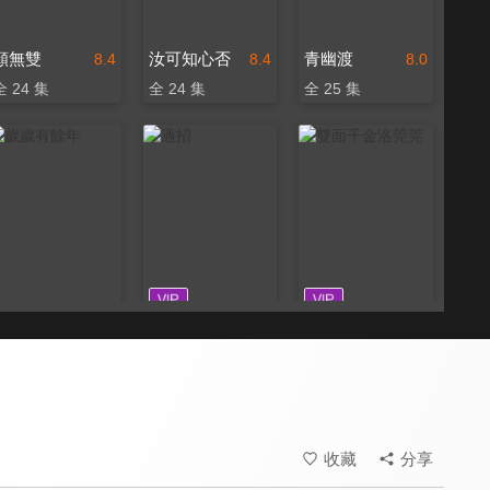
顏無雙
汝可知心否
青幽渡
8.4
8.4
8.0
全 24 集
全 24 集
全 25 集
歲歲有餘年
過招
雙面千金洛莞莞
8.0
8.4
8.4
全 30 集
全 23 集
全 24 集
收藏
分享