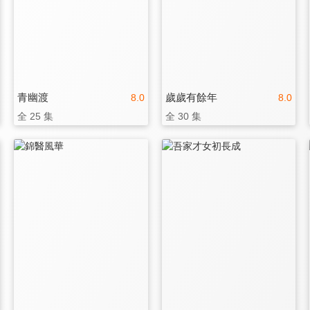
青幽渡
歲歲有餘年
8.0
8.0
全 25 集
全 30 集