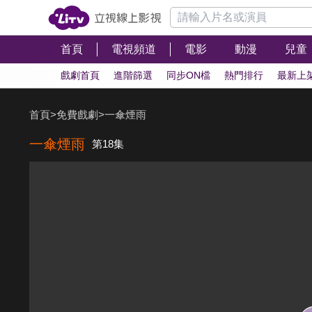
首頁
電視頻道
電影
動漫
兒童
戲劇首頁
進階篩選
同步ON檔
熱門排行
最新上
首頁
>
免費戲劇
>
一傘煙雨
一傘煙雨
第18集