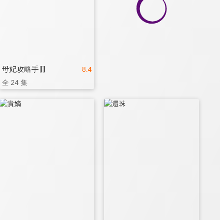
母妃攻略手冊
8.4
全 24 集