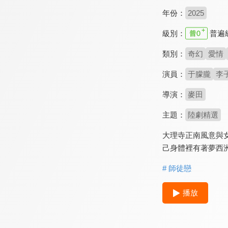
年份：
2025
級別：
普遍
類別：
奇幻
愛情
演員：
于朦朧
李
導演：
麥田
主題：
陸劇精選
大理寺正南風意與
己身體裡有著夢西
# 師徒戀
播放