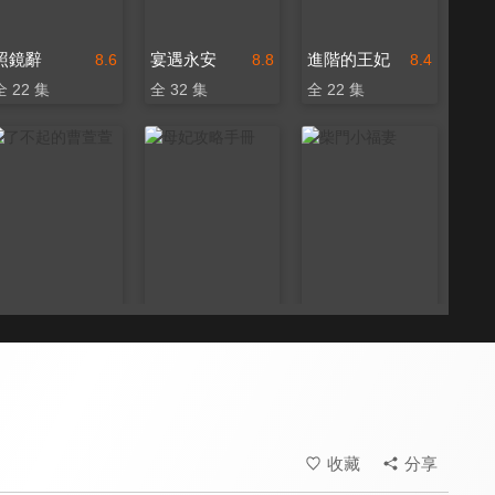
照鏡辭
宴遇永安
進階的王妃
8.6
8.8
8.4
全 22 集
全 32 集
全 22 集
了不起的曹萱萱
母妃攻略手冊
柴門小福妻
8.3
8.4
8.4
全 21 集
全 24 集
全 24 集
收藏
分享