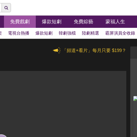
免費戲劇
爆款短劇
免費綜藝
蒙福人生
架
電視台熱播
爆款短劇
韓劇強檔
陸劇精選
霸屏演員全收錄
「頻道+看片」每月只要 $199？