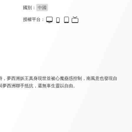
國別：
中國
授權平台：
海昏行
迎鳳歸
長相憶之燈冶未央
8.4
8.4
8.4
全 24 集
全 28 集
全 24 集
時，夢西洲妖王真身現世並被心魔蠱惑控制，南風意也發現自
與夢西洲聯手抵抗，還無辜生靈以自由。
貴嫡
還珠
將軍府來了個小廚娘之落難千金
8.6
8.4
8.4
全 21 集
全 31 集
全 24 集