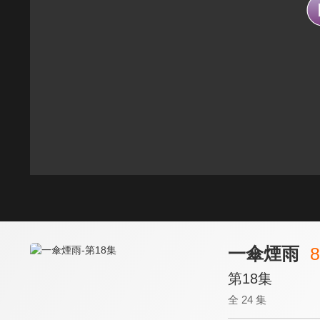
一傘煙雨
8
第18集
全 24 集