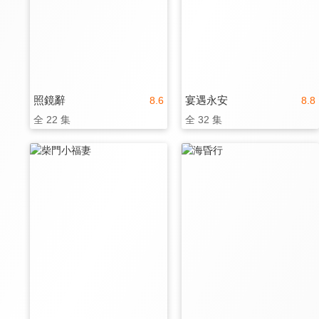
照鏡辭
宴遇永安
8.6
8.8
全 22 集
全 32 集