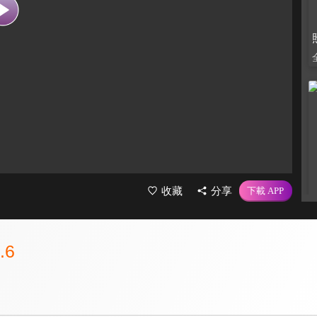
收藏
分享
.6