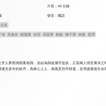
片長：
44 分鐘
發音：
國語
級
古裝
子璿
吳俊余
鍾麗麗
何花
馮荔軍
劉頔
陳子禦
林森
星擇
女牙人夢西洲因案相識，並結為師徒攜手捉妖，正當兩人情意漸深之
洲遺失多年的妖丹，為救心上人，南風意剖丹歸還，並用盡最後生命