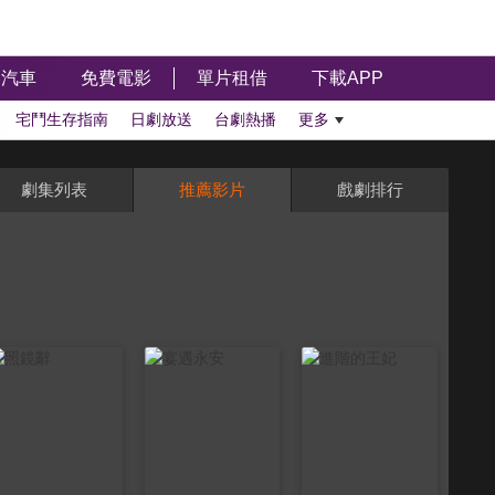
汽車
免費電影
單片租借
下載APP
宅鬥生存指南
日劇放送
台劇熱播
更多
劇集列表
推薦影片
戲劇排行