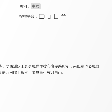
國別：
中國
授權平台：
海昏行
迎鳳歸
長相憶之燈冶未央
8.4
8.4
8.4
全 24 集
全 28 集
全 24 集
時，夢西洲妖王真身現世並被心魔蠱惑控制，南風意也發現自
與夢西洲聯手抵抗，還無辜生靈以自由。
貴嫡
還珠
將軍府來了個小廚娘之落難千金
8.6
8.4
8.4
全 21 集
全 31 集
全 24 集