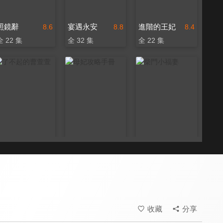
照鏡辭
宴遇永安
進階的王妃
8.6
8.8
8.4
全 22 集
全 32 集
全 22 集
了不起的曹萱萱
母妃攻略手冊
柴門小福妻
8.3
8.4
8.4
全 21 集
全 24 集
全 24 集
收藏
分享