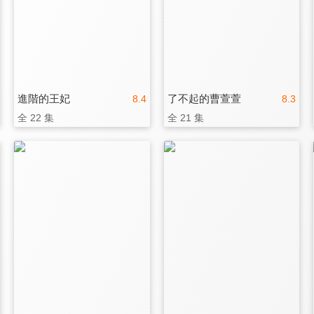
進階的王妃
了不起的曹萱萱
8.4
8.3
全 22 集
全 21 集