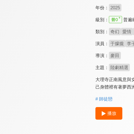
年份：
2025
級別：
普遍
類別：
奇幻
愛情
演員：
于朦朧
李
導演：
麥田
主題：
陸劇精選
大理寺正南風意與
己身體裡有著夢西
# 師徒戀
播放