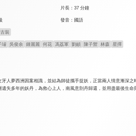
片長：
37 分鐘
發音：
國語
級
古裝
子璿
吳俊余
鍾麗麗
何花
馮荔軍
劉頔
陳子禦
林森
星擇
女牙人夢西洲因案相識，並結為師徒攜手捉妖，正當兩人情意漸深之
洲遺失多年的妖丹，為救心上人，南風意剖丹歸還，並用盡最後生命