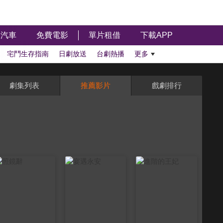
汽車
免費電影
單片租借
下載APP
宅鬥生存指南
日劇放送
台劇熱播
更多
劇集列表
推薦影片
戲劇排行