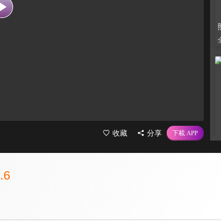
收藏
分享
.6