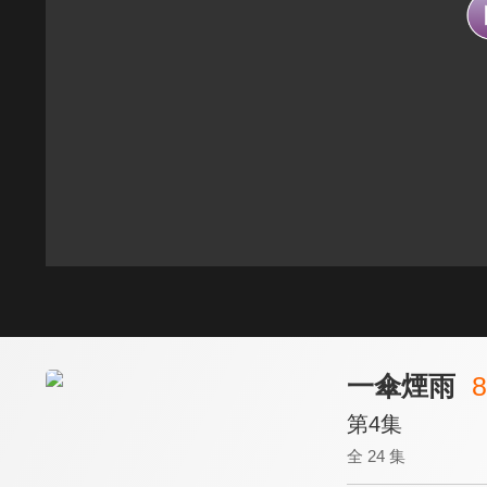
一傘煙雨
8
第4集
全 24 集