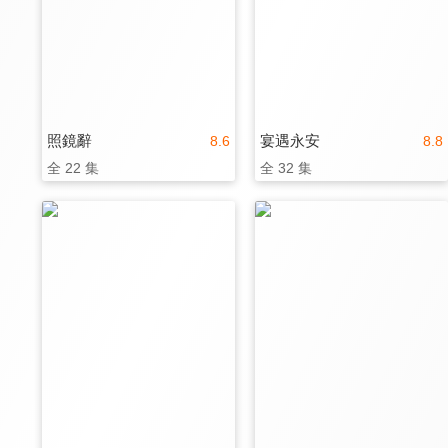
照鏡辭
宴遇永安
8.6
8.8
全 22 集
全 32 集