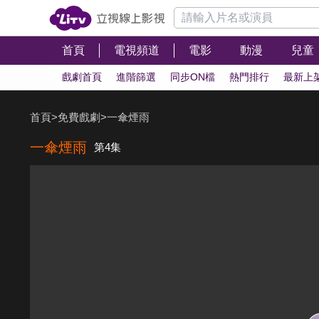
首頁
電視頻道
電影
動漫
兒童
戲劇首頁
進階篩選
同步ON檔
熱門排行
最新上
首頁
>
免費戲劇
>
一傘煙雨
一傘煙雨
第4集