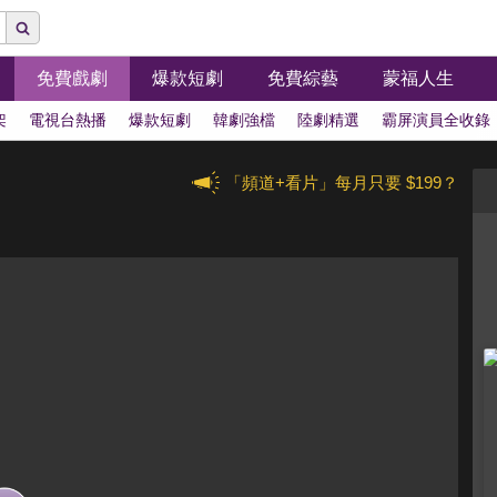
免費戲劇
爆款短劇
免費綜藝
蒙福人生
架
電視台熱播
爆款短劇
韓劇強檔
陸劇精選
霸屏演員全收錄
「頻道+看片」每月只要 $199？