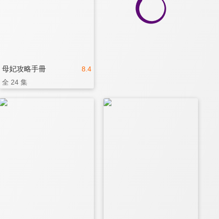
母妃攻略手冊
8.4
全 24 集