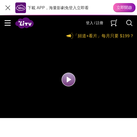
下載 APP，海量影劇免登入立即看
登入 / 註冊
「頻道+看片」每月只要 $199？