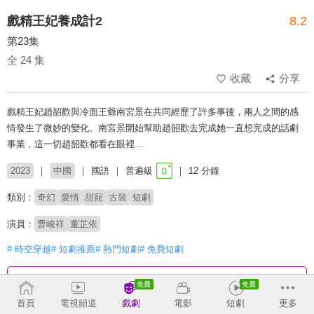
戲精王妃養成計2
8.2
第23集
全 24 集
收藏
分享
戲精王妃趙韶歡與冷面王爺南宮景在共同經歷了許多事後，兩人之間的感
情發生了微妙的變化。南宮景開始幫助趙韶歡去完成她一直想完成的話劇
事業，這一切趙韶歡都看在眼裡...
2023
中國
國語
普遍級
12 分鐘
類別：
奇幻
愛情
甜寵
古裝
短劇
演員：
曹峻祥
董芷依
# 時空穿越
# 短劇推薦
# 熱門短劇
# 免費短劇
收回
首頁
電視頻道
戲劇
電影
短劇
更多