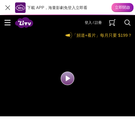
下載 APP，海量影劇免登入立即看
登入 / 註冊
「頻道+看片」每月只要 $199？