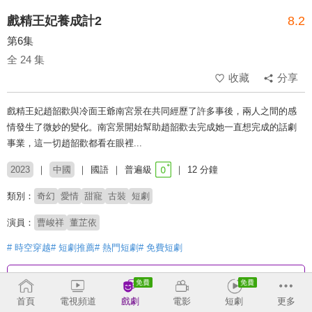
戲精王妃養成計2
8.2
第6集
全 24 集
收藏
分享
戲精王妃趙韶歡與冷面王爺南宮景在共同經歷了許多事後，兩人之間的感
情發生了微妙的變化。南宮景開始幫助趙韶歡去完成她一直想完成的話劇
事業，這一切趙韶歡都看在眼裡...
2023
中國
國語
普遍級
12 分鐘
類別：
奇幻
愛情
甜寵
古裝
短劇
演員：
曹峻祥
董芷依
# 時空穿越
# 短劇推薦
# 熱門短劇
# 免費短劇
收回
首頁
電視頻道
戲劇
電影
短劇
更多