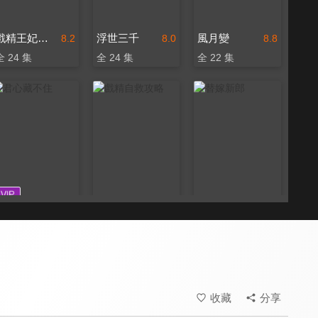
戲精王妃養成計2
浮世三千
風月變
8.2
8.0
8.8
全 24 集
全 24 集
全 22 集
君心藏不住
戲精自救攻略
替嫁新郎
8.4
8.0
8.2
全 24 集
全 25 集
全 6 集
收藏
分享