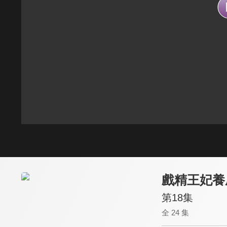
戲精王妃養
第18集
全 24 集