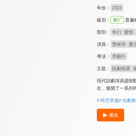
年份：
2023
級別：
普遍
類別：
奇幻
愛情
演員：
曹峻祥
董
導演：
李鵬午
主題：
陸劇精選
現代話劇演員趙韶
生，展開了一系列
# 時空穿越
# 短劇
播放