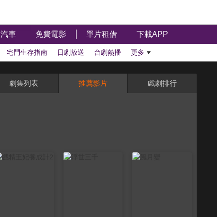
汽車
免費電影
單片租借
下載APP
宅鬥生存指南
日劇放送
台劇熱播
更多
劇集列表
推薦影片
戲劇排行