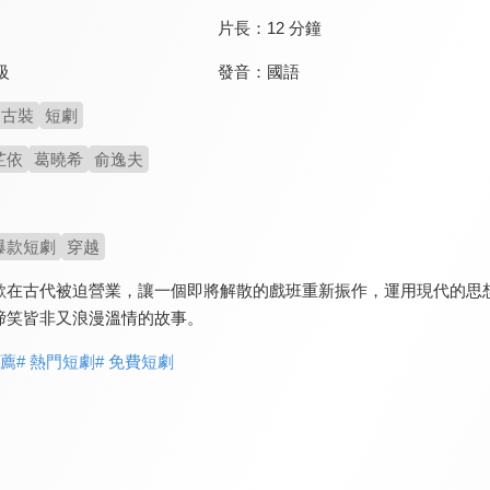
片長：
12 分鐘
發音：
國語
級
古裝
短劇
芷依
葛曉希
俞逸夫
爆款短劇
穿越
歡在古代被迫營業，讓一個即將解散的戲班重新振作，運用現代的思
啼笑皆非又浪漫溫情的故事。
推薦
# 熱門短劇
# 免費短劇