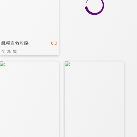
戲精自救攻略
8.0
全 25 集