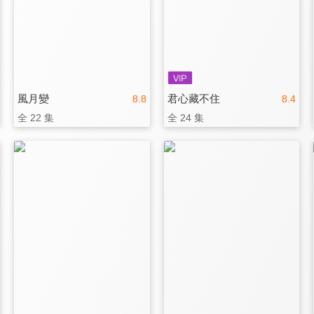
風月變
君心藏不住
8.8
8.4
全 22 集
全 24 集