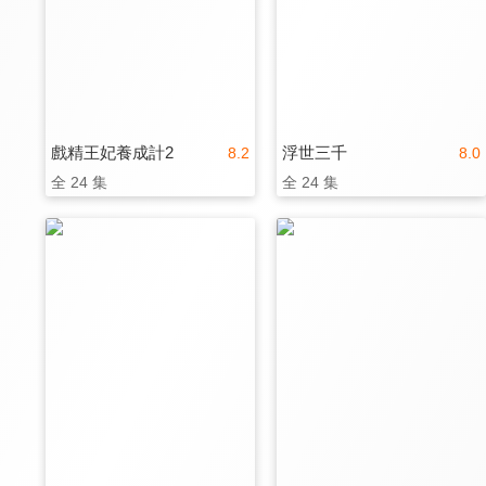
戲精王妃養成計2
浮世三千
8.2
8.0
全 24 集
全 24 集