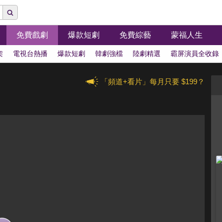
免費戲劇
爆款短劇
免費綜藝
蒙福人生
架
電視台熱播
爆款短劇
韓劇強檔
陸劇精選
霸屏演員全收錄
「頻道+看片」每月只要 $199？