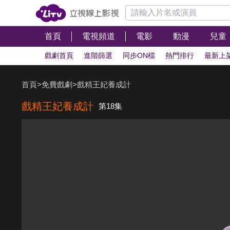
首頁
電視頻道
電影
動漫
兒童
戲劇首頁
進階篩選
同步ON檔
熱門排行
最新上
首頁
>
免費戲劇
>
戲精王妃養成計
戲精王妃養成計
第18集