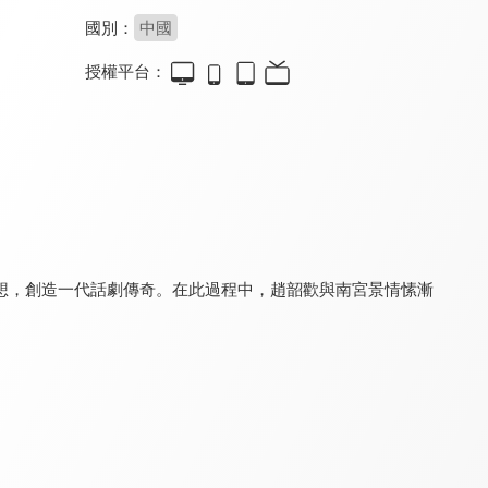
國別：
中國
授權平台：
古相思曲
照鏡辭
臨安若夢
8.9
8.6
8.4
全 14 集
全 22 集
全 24 集
想，創造一代話劇傳奇。在此過程中，趙韶歡與南宮景情愫漸
過招
靈犀之香
進階的王妃
8.4
8.2
8.4
全 23 集
全 24 集
全 22 集