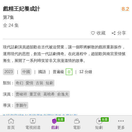
戲精王妃養成計
8.2
第7集
全 24 集
收藏
分享
現代話劇演員趙韶歡在古代被迫營業，讓一個即將解散的戲班重新振作，
運用現代的思想，創造一代話劇傳奇。在此過程中，趙韶歡與南宮景情愫
漸生，展開了一系列啼笑皆非又浪漫溫情的故事。
2023
中國
國語
普遍級
12 分鐘
類別：
奇幻
愛情
古裝
短劇
演員：
曹峻祥
董芷依
葛曉希
俞逸夫
導演：
李鵬午
# 時空穿越
# 短劇推薦
# 熱門短劇
# 免費短劇
首頁
電視頻道
戲劇
電影
短劇
更多
收回