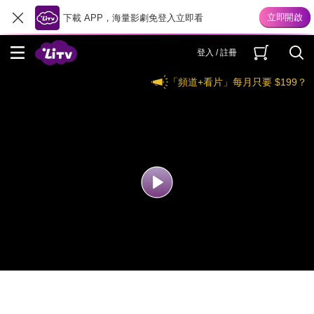
下載 APP，海量影劇免登入立即看
登入 / 註冊
「頻道+看片」每月只要 $199？