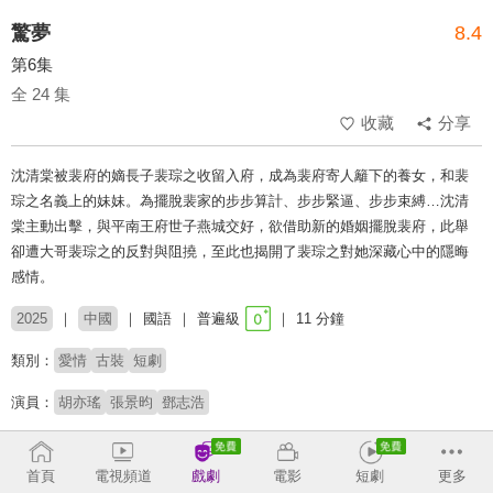
驚夢
8.4
第6集
全 24 集
收藏
分享
沈清棠被裴府的嫡長子裴琮之收留入府，成為裴府寄人籬下的養女，和裴
琮之名義上的妹妹。為擺脫裴家的步步算計、步步緊逼、步步束縛…沈清
棠主動出擊，與平南王府世子燕城交好，欲借助新的婚姻擺脫裴府，此舉
卻遭大哥裴琮之的反對與阻撓，至此也揭開了裴琮之對她深藏心中的隱晦
感情。
2025
中國
國語
普遍級
11 分鐘
類別：
愛情
古裝
短劇
演員：
胡亦瑤
張景昀
鄧志浩
導演：
戴琪為
首頁
電視頻道
戲劇
電影
短劇
更多
# 青梅竹馬
# 契約婚姻
# 短劇推薦
# 熱門短劇
# 免費短劇