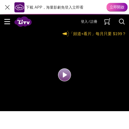
下載 APP，海量影劇免登入立即看
登入 / 註冊
「頻道+看片」每月只要 $199？