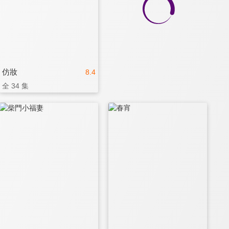
仿妝
8.4
全 34 集