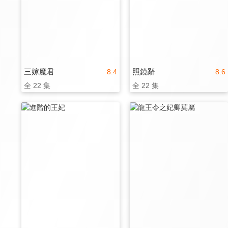
三嫁魔君
照鏡辭
8.4
8.6
全 22 集
全 22 集