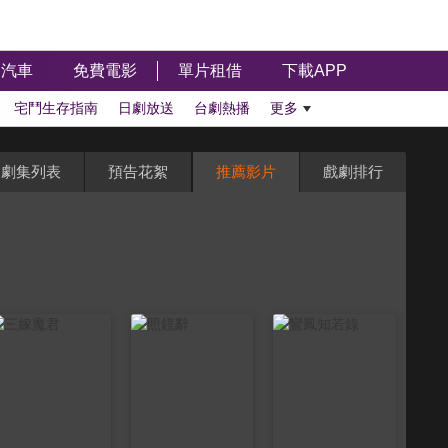
汽車
免費電影
單片租借
下載APP
宅鬥生存指南
日劇放送
台劇熱播
更多
劇集列表
預告花絮
推薦影片
戲劇排行