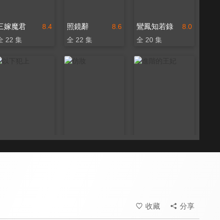
三嫁魔君
照鏡辭
鸞鳳知若錄
8.4
8.6
8.0
全 22 集
全 22 集
全 20 集
以下犯上
仿妝
進階的王妃
8.4
8.4
8.4
全 26 集
全 34 集
全 22 集
收藏
分享