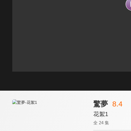
驚夢
8.4
花絮1
全 24 集