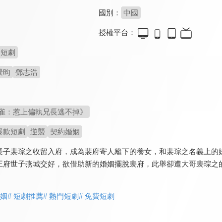
國別：
中國
授權平台：
短劇
景昀
鄧志浩
雀：惹上偏執兄長逃不掉》
爆款短劇
逆襲
契約婚姻
長子裴琮之收留入府，成為裴府寄人籬下的養女，和裴琮之名義上的
王府世子燕城交好，欲借助新的婚姻擺脫裴府，此舉卻遭大哥裴琮之
婚姻
# 短劇推薦
# 熱門短劇
# 免費短劇