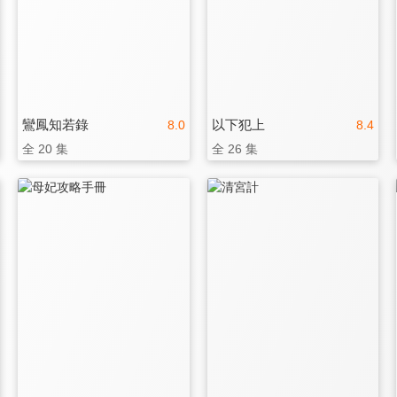
鸞鳳知若錄
以下犯上
8.0
8.4
全 20 集
全 26 集