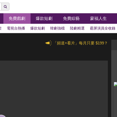
免費戲劇
爆款短劇
免費綜藝
蒙福人生
架
電視台熱播
爆款短劇
韓劇強檔
陸劇精選
霸屏演員全收錄
「頻道+看片」每月只要 $199？