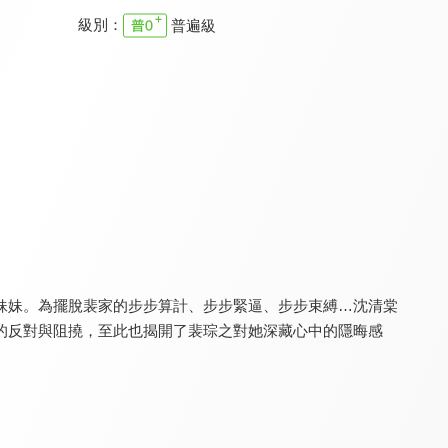
級別：
普遍級
龍王令之妃卿莫屬
母妃攻略手冊
清宮計
8.4
8.4
8.4
全 30 集
全 24 集
全 24 集
妹妹。為擺脫裴家的步步算計、步步緊逼、步步束縛…沈清棠
的反對與阻撓，至此也揭開了裴琮之對她深藏心中的隱晦感
柴門小福妻
春宵
昭昭如願
8.4
8.2
8.2
全 24 集
全 24 集
全 16 集