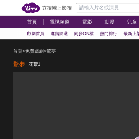
首頁
電視頻道
電影
動漫
兒童
戲劇首頁
進階篩選
同步ON檔
熱門排行
最新上
首頁
>
免費戲劇
>
驚夢
驚夢
花絮1