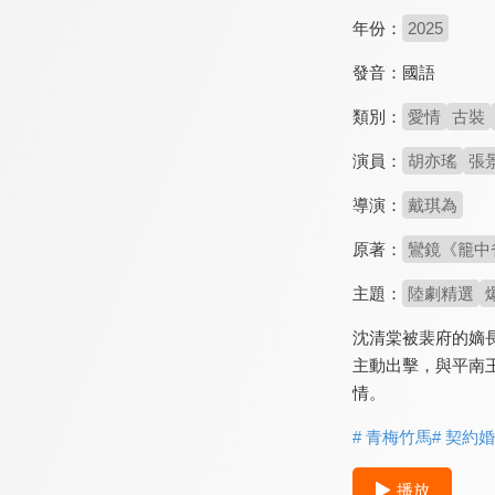
年份：
2025
發音：
國語
類別：
愛情
古裝
演員：
胡亦瑤
張
導演：
戴琪為
原著：
鸞鏡《籠中
主題：
陸劇精選
沈清棠被裴府的嫡
主動出擊，與平南
情。
# 青梅竹馬
# 契約
播放