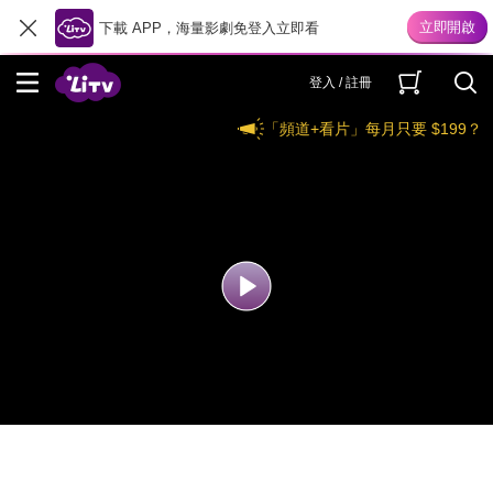
下載 APP，海量影劇免登入立即看
登入 / 註冊
「頻道+看片」每月只要 $199？