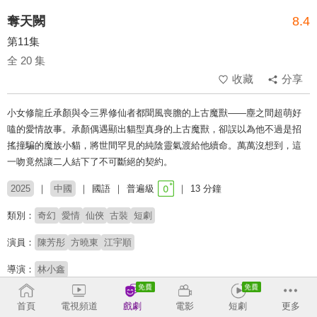
奪天闕
8.4
第11集
全 20 集
收藏
分享
小女修龍丘承顏與令三界修仙者都聞風喪膽的上古魔獸——塵之間超萌好
嗑的愛情故事。承顏偶遇顯出貓型真身的上古魔獸，卻誤以為他不過是招
搖撞騙的魔族小貓，將世間罕見的純陰靈氣渡給他續命。萬萬沒想到，這
一吻竟然讓二人結下了不可斷絕的契約。
2025
中國
國語
普遍級
13 分鐘
類別：
奇幻
愛情
仙俠
古裝
短劇
演員：
陳芳彤
方曉東
江宇順
導演：
林小鑫
# 契約婚姻
# 短劇推薦
# 熱門短劇
# 免費短劇
首頁
電視頻道
戲劇
電影
短劇
更多