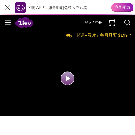
下載 APP，海量影劇免登入立即看
登入 / 註冊
「頻道+看片」每月只要 $199？