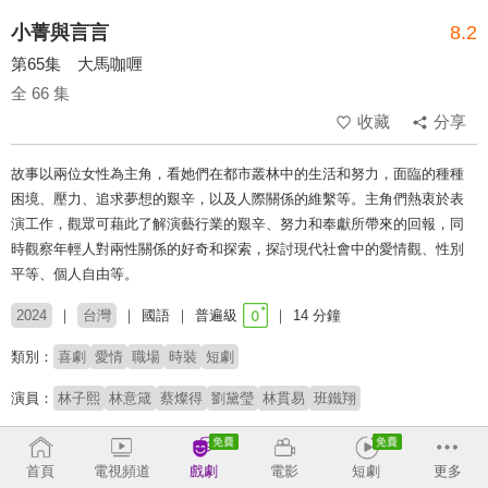
小菁與言言
8.2
第65集 大馬咖喱
全 66 集
收藏
分享
故事以兩位女性為主角，看她們在都市叢林中的生活和努力，面臨的種種
困境、壓力、追求夢想的艱辛，以及人際關係的維繫等。主角們熱衷於表
演工作，觀眾可藉此了解演藝行業的艱辛、努力和奉獻所帶來的回報，同
時觀察年輕人對兩性關係的好奇和探索，探討現代社會中的愛情觀、性別
平等、個人自由等。
2024
台灣
國語
普遍級
14 分鐘
類別：
喜劇
愛情
職場
時裝
短劇
演員：
林子熙
林意箴
蔡燦得
劉黛瑩
林貫易
班鐵翔
導演：
安哲毅
曾培善
練健輝
首頁
電視頻道
戲劇
電影
短劇
更多