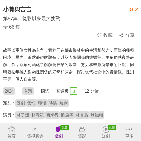
小菁與言言
8.2
第57集 從影以來最大挑戰
全 66 集
收藏
分享
故事以兩位女性為主角，看她們在都市叢林中的生活和努力，面臨的種種
困境、壓力、追求夢想的艱辛，以及人際關係的維繫等。主角們熱衷於表
演工作，觀眾可藉此了解演藝行業的艱辛、努力和奉獻所帶來的回報，同
時觀察年輕人對兩性關係的好奇和探索，探討現代社會中的愛情觀、性別
平等、個人自由等。
2024
台灣
國語
普遍級
12 分鐘
類別：
喜劇
愛情
職場
時裝
短劇
演員：
林子熙
林意箴
蔡燦得
劉黛瑩
林貫易
班鐵翔
導演：
安哲毅
曾培善
練健輝
首頁
電視頻道
戲劇
電影
短劇
更多