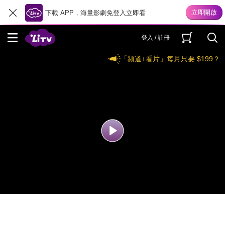
下載 APP，海量影劇免登入立即看
登入 / 註冊
「頻道+看片」每月只要 $199？