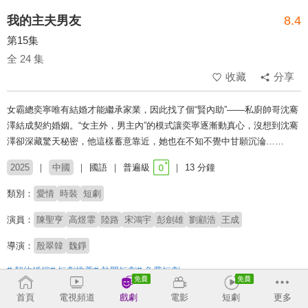
我的主夫男友
8.4
第15集
全 24 集
收藏
分享
女霸總奕寧唯有結婚才能繼承家業，因此找了個“賢內助”——私廚帥哥沈騫
澤結成契約婚姻。“女主外，男主內”的模式讓奕寧逐漸動真心，沒想到沈騫
澤卻深藏驚天秘密，他這樣蓄意靠近，她也在不知不覺中甘願沉淪……
2025
中國
國語
普遍級
13 分鐘
類別：
愛情
時裝
短劇
演員：
陳聖亨
高煜霏
陸路
宋鴻宇
彭劍雄
劉顧浩
王成
導演：
殷翠韓
魏錚
# 契約婚姻
# 短劇推薦
# 熱門短劇
# 免費短劇
首頁
電視頻道
戲劇
電影
短劇
更多
收回