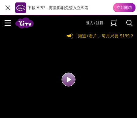
下載 APP，海量影劇免登入立即看
登入 / 註冊
「頻道+看片」每月只要 $199？