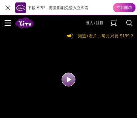
下載 APP，海量影劇免登入立即看
登入 / 註冊
「頻道+看片」每月只要 $199？