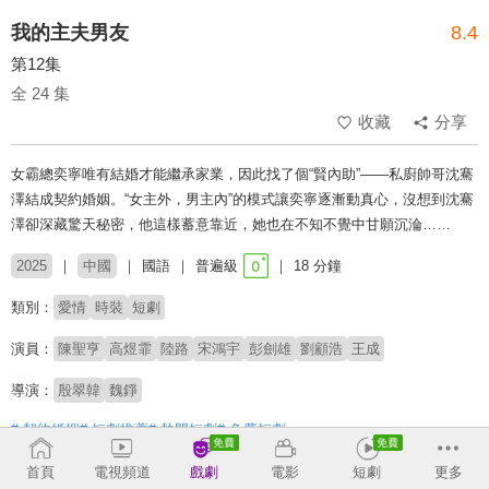
我的主夫男友
8.4
第12集
全 24 集
收藏
分享
女霸總奕寧唯有結婚才能繼承家業，因此找了個“賢內助”——私廚帥哥沈騫
澤結成契約婚姻。“女主外，男主內”的模式讓奕寧逐漸動真心，沒想到沈騫
澤卻深藏驚天秘密，他這樣蓄意靠近，她也在不知不覺中甘願沉淪……
2025
中國
國語
普遍級
18 分鐘
類別：
愛情
時裝
短劇
演員：
陳聖亨
高煜霏
陸路
宋鴻宇
彭劍雄
劉顧浩
王成
導演：
殷翠韓
魏錚
# 契約婚姻
# 短劇推薦
# 熱門短劇
# 免費短劇
首頁
電視頻道
戲劇
電影
短劇
更多
收回