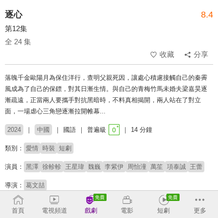
逐心
8.4
第12集
全 24 集
收藏
分享
落魄千金歐陽月為保住洋行，查明父親死因，讓處心積慮接觸自己的秦霽
風成為了自己的保鏢，對其日漸生情。與自己的青梅竹馬未婚夫梁嘉昊逐
漸疏遠，正當兩人要攜手對抗黑暗時，不料真相揭開，兩人站在了對立
面，一場虐心三角戀逐漸拉開帷幕...
2024
中國
國語
普遍級
14 分鐘
類別：
愛情
時裝
短劇
演員：
黑澤
徐軫軫
王星瑋
魏巍
李紫伊
周怡潼
萬笙
項泰誠
王蕾
導演：
葛文喆
# 短劇
# 姨母笑
# 短劇推薦
# 熱門短劇
# 免費短劇
首頁
電視頻道
戲劇
電影
短劇
更多