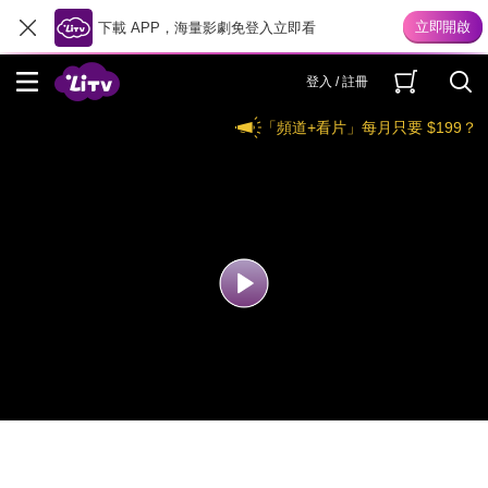
下載 APP，海量影劇免登入立即看
登入 / 註冊
「頻道+看片」每月只要 $199？