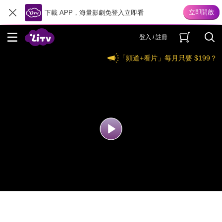
下載 APP，海量影劇免登入立即看
登入 / 註冊
「頻道+看片」每月只要 $199？