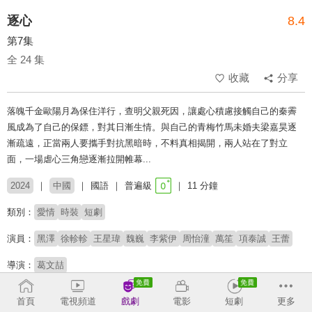
逐心
8.4
第7集
全 24 集
收藏
分享
落魄千金歐陽月為保住洋行，查明父親死因，讓處心積慮接觸自己的秦霽
風成為了自己的保鏢，對其日漸生情。與自己的青梅竹馬未婚夫梁嘉昊逐
漸疏遠，正當兩人要攜手對抗黑暗時，不料真相揭開，兩人站在了對立
面，一場虐心三角戀逐漸拉開帷幕...
2024
中國
國語
普遍級
11 分鐘
類別：
愛情
時裝
短劇
演員：
黑澤
徐軫軫
王星瑋
魏巍
李紫伊
周怡潼
萬笙
項泰誠
王蕾
導演：
葛文喆
# 短劇
# 姨母笑
# 短劇推薦
# 熱門短劇
# 免費短劇
首頁
電視頻道
戲劇
電影
短劇
更多