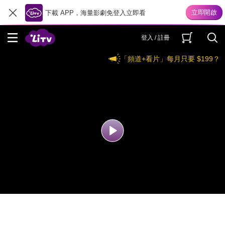
下載 APP，海量影劇免登入立即看
登入 / 註冊
「頻道+看片」每月只要 $199？