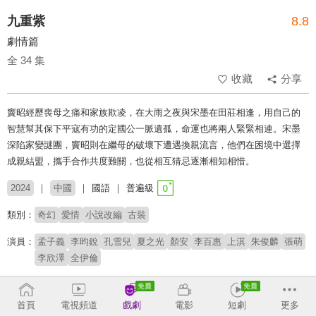
九重紫
8.8
劇情篇
全 34 集
收藏
分享
竇昭經歷喪母之痛和家族欺凌，在大雨之夜與宋墨在田莊相逢，用自己的
智慧幫其保下平寇有功的定國公一脈遺孤，命運也將兩人緊緊相連。宋墨
深陷家變謎團，竇昭則在繼母的破壞下遭遇換親流言，他們在困境中選擇
成親結盟，攜手合作共度難關，也從相互猜忌逐漸相知相惜。
2024
中國
國語
普遍級
類別：
奇幻
愛情
小說改編
古裝
演員：
孟子義
李昀銳
孔雪兒
夏之光
顏安
李百惠
上淇
朱俊麟
張萌
李欣澤
全伊倫
導演：
曾慶傑
首頁
電視頻道
戲劇
電影
短劇
更多
原著：
吱吱