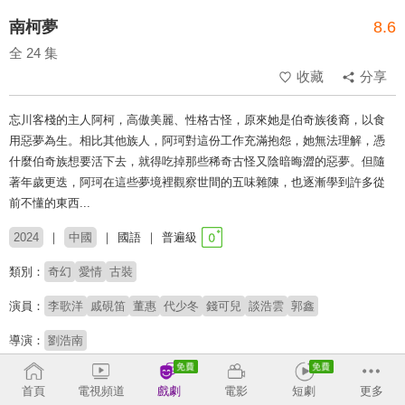
南柯夢
8.6
全 24 集
收藏
分享
忘川客棧的主人阿柯，高傲美麗、性格古怪，原來她是伯奇族後裔，以食
用惡夢為生。相比其他族人，阿珂對這份工作充滿抱怨，她無法理解，憑
什麼伯奇族想要活下去，就得吃掉那些稀奇古怪又陰暗晦澀的惡夢。但隨
著年歲更迭，阿珂在這些夢境裡觀察世間的五味雜陳，也逐漸學到許多從
前不懂的東西...
2024
中國
國語
普遍級
類別：
奇幻
愛情
古裝
演員：
李歌洋
戚硯笛
董惠
代少冬
錢可兒
談浩雲
郭鑫
導演：
劉浩南
# 短劇推薦
# 熱門短劇
# 免費短劇
首頁
電視頻道
戲劇
電影
短劇
更多