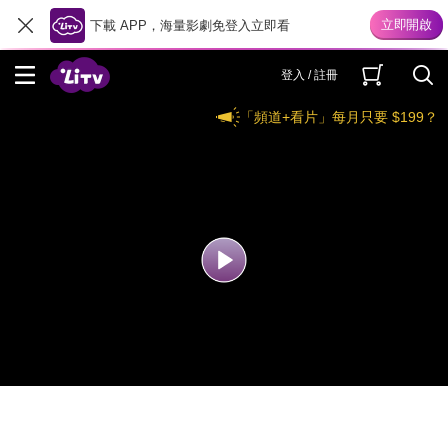
下載 APP，海量影劇免登入立即看
登入 / 註冊
「頻道+看片」每月只要 $199？