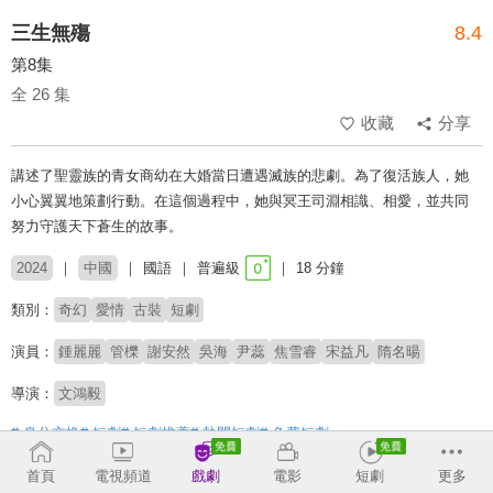
三生無殤
8.4
第8集
全 26 集
收藏
分享
講述了聖靈族的青女商幼在大婚當日遭遇滅族的悲劇。為了復活族人，她
小心翼翼地策劃行動。在這個過程中，她與冥王司淵相識、相愛，並共同
努力守護天下蒼生的故事。
2024
中國
國語
普遍級
18 分鐘
類別：
奇幻
愛情
古裝
短劇
演員：
鍾麗麗
管櫟
謝安然
吳海
尹蕊
焦雪睿
宋益凡
隋名暘
導演：
文鴻毅
# 身分交換
# 短劇
# 短劇推薦
# 熱門短劇
# 免費短劇
首頁
電視頻道
戲劇
電影
短劇
更多
收回