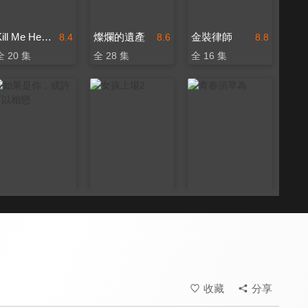
Kill Me Heal Me
燦爛的遺產
金裝律師
8.4
8.6
8.8
全 20 集
全 28 集
全 16 集
如果是你，或許可以相戀
女孩上場2
青春須早為
8.0
8.6
6.8
全 5 集
全 10 集
全 47 集
收藏
分享