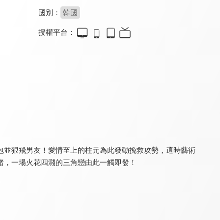
國別：
韓國
授權平台：
我的砍價女王
偶然闖入的世界
天王助理
7.5
7.1
7.5
全 40 集
預告花絮
全 24 集
包並狠飛男友！愛情至上的柱元為此發動挽救攻勢，這時藝術
睹，一場火花四濺的三角戀由此一觸即發！
一二三，木頭人(閩南語版)
先熱情地打掃吧
陪你一起好好吃飯
6.0
8.0
9.0
全 24 集
全 16 集
全 32 集