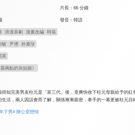
片長：
66 分鐘
發音：
韓語
級
情
浪漫喜劇
漫畫改編
時裝
相敏
尹博
朴素珍
熙英
《凌晨兩點的灰姑娘》
瑞得知完美男友柱元是「富三代」後，竟爽快收下柱元母親給予的紅
的生活，兩人因誤會而了解，關係漸漸親密，牽手的一幕更被柱元目
 年下男
# 辦公室戀情