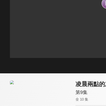
凌晨兩點的
第9集
全 10 集