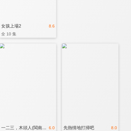
女孩上場2
8.6
全 10 集
一二三，木頭人(閩南語版)
先熱情地打掃吧
6.0
8.0