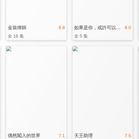
金裝律師
如果是你，或許可以相戀
8.8
8.0
全 16 集
全 5 集
偶然闖入的世界
天王助理
7.1
7.5