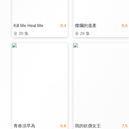
Kill Me Heal Me
燦爛的遺產
8.4
8.6
全 20 集
全 28 集
青春須早為
我的砍價女王
6.8
7.5