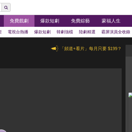
免費戲劇
爆款短劇
免費綜藝
蒙福人生
架
電視台熱播
爆款短劇
韓劇強檔
陸劇精選
霸屏演員全收錄
「頻道+看片」每月只要 $199？