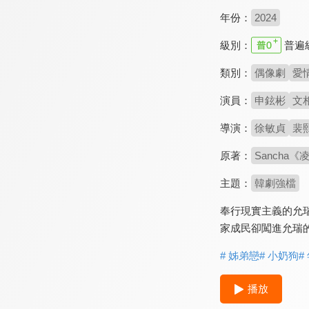
年份：
2024
級別：
普遍
類別：
偶像劇
愛
演員：
申鉉彬
文
導演：
徐敏貞
裴
原著：
Sancha
主題：
韓劇強檔
奉行現實主義的允
家成民卻闖進允瑞
# 姊弟戀
# 小奶狗
#
播放