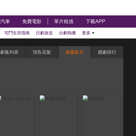
汽車
免費電影
單片租借
下載APP
宅鬥生存指南
日劇放送
台劇熱播
更多
劇集列表
預告花絮
推薦影片
戲劇排行