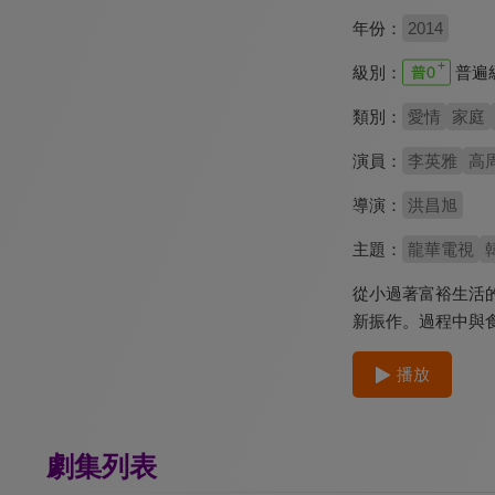
年份：
2014
級別：
普遍
類別：
愛情
家庭
演員：
李英雅
高
導演：
洪昌旭
主題：
龍華電視
從小過著富裕生活
新振作。過程中與
播放
劇集列表