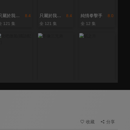
只屬於我的你(國語配音)
只屬於我的你
純情拳擊手
8.4
8.4
8.0
全 121 集
全 121 集
全 12 集
吹吧微風(國語配音)
不像三兄弟
紙之月
8.6
8.6
7.9
全 53 集
全 70 集
全 10 集
收藏
分享