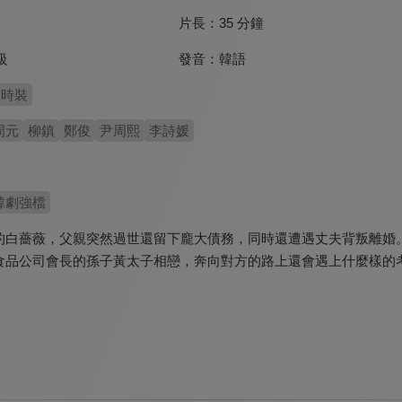
片長：
35 分鐘
發音：
韓語
級
時裝
周元
柳鎮
鄭俊
尹周熙
李詩媛
韓劇強檔
的白薔薇，父親突然過世還留下龐大債務，同時還遭遇丈夫背叛離婚
食品公司會長的孫子黃太子相戀，奔向對方的路上還會遇上什麼樣的