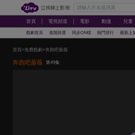
首頁
電視頻道
電影
動漫
兒童
戲劇首頁
進階篩選
同步ON檔
熱門排行
最新上
首頁
>
免費戲劇
>
奔跑吧薔薇
奔跑吧薔薇
第49集