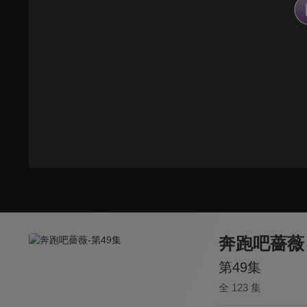
奔跑吧薔薇
第49集
全 123 集