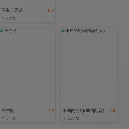
不像三兄弟
8.6
全 70 集
爺們兒
不屈的兒媳(國語配音)
7.3
8.6
全 34 集
全 113 集