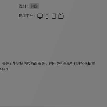
國別：
韓國
授權平台：
能成為陌生人嗎
好搭檔
吹吧微風
8.4
8.8
8.6
全 12 集
全 16 集
全 53 集
。失去原生家庭的後盾白薔薇，在困境中憑藉對料理的熱情重
考驗？
爺們兒
不屈的兒媳(國語配音)
粉紅色口紅
7.3
8.6
8.4
全 34 集
全 113 集
全 149 集