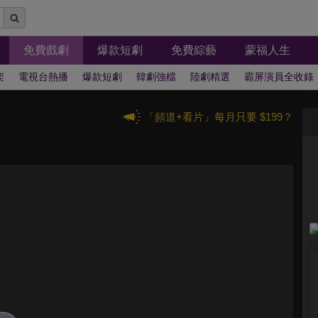
免費戲劇
爆款短劇
免費綜藝
蒙福人生
架
電視台熱播
爆款短劇
韓劇強檔
陸劇精選
霸屏演員全收錄
「頻道+看片」每月只要 $199？