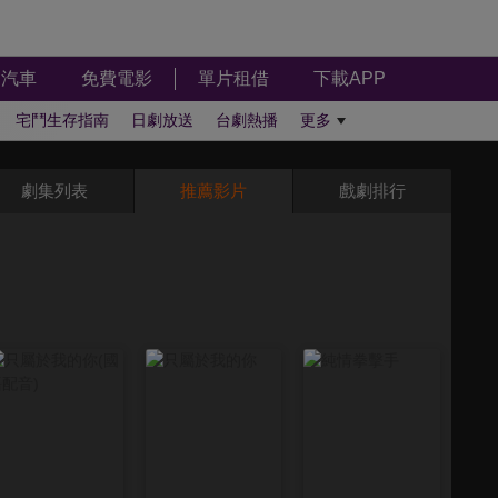
汽車
免費電影
單片租借
下載APP
宅鬥生存指南
日劇放送
台劇熱播
更多
劇集列表
推薦影片
戲劇排行