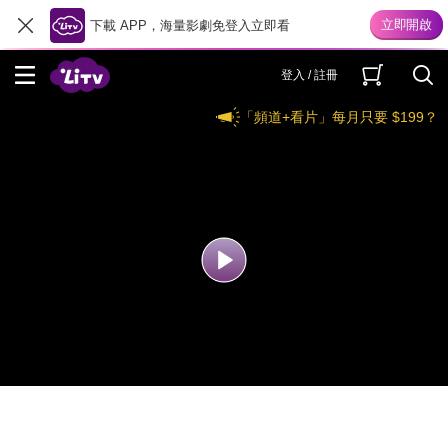
下載 APP，海量影劇免登入立即看
登入 / 註冊
「頻道+看片」每月只要 $199？