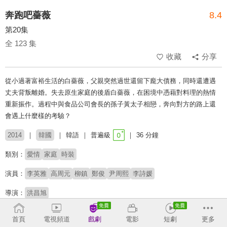
奔跑吧薔薇
8.4
第20集
全 123 集
收藏
分享
從小過著富裕生活的白薔薇，父親突然過世還留下龐大債務，同時還遭遇
丈夫背叛離婚。失去原生家庭的後盾白薔薇，在困境中憑藉對料理的熱情
重新振作。過程中與食品公司會長的孫子黃太子相戀，奔向對方的路上還
會遇上什麼樣的考驗？
2014
韓國
韓語
普遍級
36 分鐘
類別：
愛情
家庭
時裝
演員：
李英雅
高周元
柳鎮
鄭俊
尹周熙
李詩媛
導演：
洪昌旭
收回
首頁
電視頻道
戲劇
電影
短劇
更多