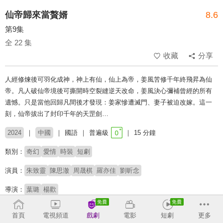
仙帝歸來當贅婿
8.6
第9集
全 22 集
收藏
分享
人經修煉後可羽化成神，神上有仙，仙上為帝，姜風苦修千年終飛昇為仙
帝。凡人破仙帝境後可撕開時空裂縫逆天改命，姜風決心彌補曾經的所有
遺憾。只是當他回歸凡間後才發現：姜家慘遭滅門、妻子被迫改嫁。這一
刻，仙帝拔出了封印千年的天罡劍…
2024
中國
國語
普遍級
15 分鐘
類別：
奇幻
愛情
時裝
短劇
演員：
朱致靈
陳思澈
周晟棋
羅亦佳
劉昕念
導演：
葉璐
楊歡
# 短劇
# 短劇推薦
# 熱門短劇
# 免費短劇
首頁
電視頻道
戲劇
電影
短劇
更多