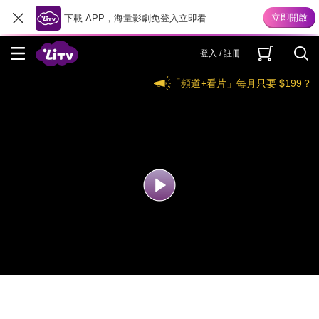
下載 APP，海量影劇免登入立即看
登入 / 註冊
「頻道+看片」每月只要 $199？