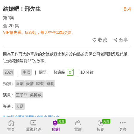
結婚吧！邢先生
8.4
第4集
全 20 集
VIP搶先看。8/29起，每天中午12點更新。
收藏
分享
因為工作而大齡單身的女總裁蘇念和外冷內熱的安保公司老闆刑戈現代版
“上錯花轎嫁對郎”的故事。
2024
中國
國語
普遍級
10 分鐘
類別：
喜劇
愛情
時裝
短劇
演員：
王子菲
吳博威
導演：
天磊
# 短劇推薦
# 熱門短劇
# 免費短劇
首頁
電視頻道
戲劇
電影
短劇
更多
收回