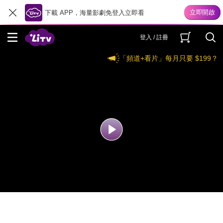
下載 APP，海量影劇免登入立即看
登入 / 註冊
「頻道+看片」每月只要 $199？