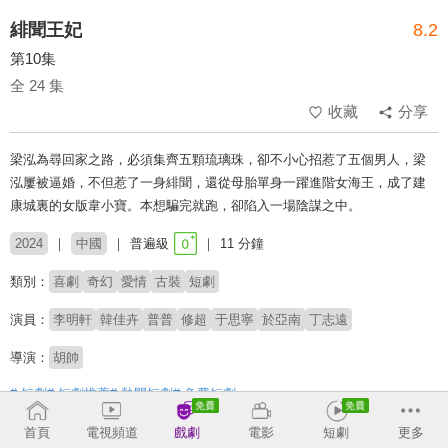
緋聞王妃
8.2
第10集
全 24 集
收藏
分享
梁泓為尋回家之路，必須集齊五顆琉璃珠，卻不小心招惹了五個男人，梁
泓屢被逼婚，不但惹了一身緋聞，還從母胎單身一躍進階女海王，成了建
康城裏的女版韋小寶。本想騙完就跑，卻陷入一場陰謀之中。
2024
中國
普遍級
11 分鐘
類別：
喜劇
奇幻
愛情
古裝
短劇
演員：
李明軒
韓佳卉
普普
修超
于思寧
於亞南
丁志遠
導演：
胡帥
# 短劇
# 短劇推薦
# 熱門短劇
# 免費短劇
首頁
電視頻道
戲劇
電影
短劇
更多
收回