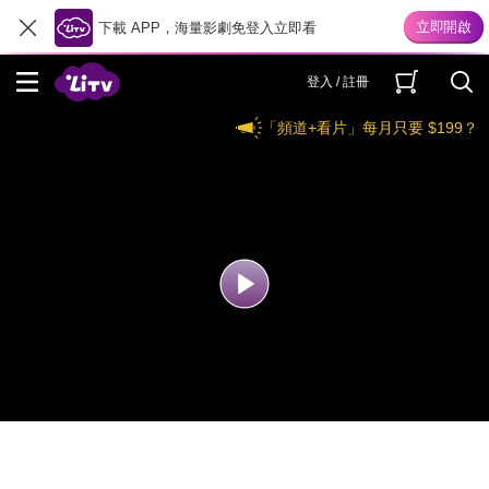
下載 APP，海量影劇免登入立即看
登入 / 註冊
「頻道+看片」每月只要 $199？