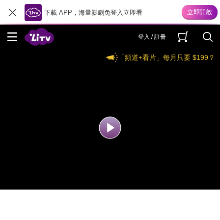
下載 APP，海量影劇免登入立即看
登入 / 註冊
「頻道+看片」每月只要 $199？