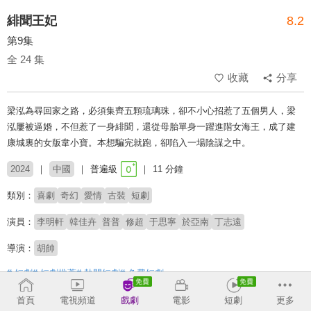
緋聞王妃
8.2
第9集
全 24 集
收藏
分享
梁泓為尋回家之路，必須集齊五顆琉璃珠，卻不小心招惹了五個男人，梁
泓屢被逼婚，不但惹了一身緋聞，還從母胎單身一躍進階女海王，成了建
康城裏的女版韋小寶。本想騙完就跑，卻陷入一場陰謀之中。
2024
中國
普遍級
11 分鐘
類別：
喜劇
奇幻
愛情
古裝
短劇
演員：
李明軒
韓佳卉
普普
修超
于思寧
於亞南
丁志遠
導演：
胡帥
# 短劇
# 短劇推薦
# 熱門短劇
# 免費短劇
首頁
電視頻道
戲劇
電影
短劇
更多
收回