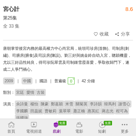
宮心計
8.6
第25集
全 33 集
收藏
分享
唐朝掌管後宮內務的最高權力中心尚宮局，統領司珍房(首飾)、司制房(刺
繡)、司膳房(膳食)及司設房(陳設)。劉三好與姚金鈴自幼入宮，聰穎機靈，
尤以三好品性純良，得司珍阮翠雲及司制鍾雪霞喜愛，爭取收歸門下，遂
成二人爭鬥禍心。
2009
中國
國語
普遍級
42 分鐘
類別：
宮廷
愛情
古裝
演員：
佘詩曼
楊怡
陳豪
鄭嘉穎
米雪
關菊英
李詩韻
韓馬利
謝雪心
李國麟
田蕊妮
曹敏莉
葉翠翠
蕭正楠
惠英紅
蔣志光
程可為
張國強
導演：
方駿釗
陳湘娟
陳志江
廖晉碩
首頁
電視頻道
戲劇
電影
短劇
更多