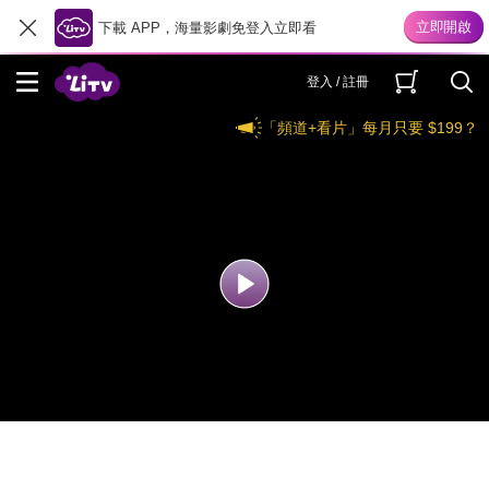
下載 APP，海量影劇免登入立即看
登入 / 註冊
「頻道+看片」每月只要 $199？