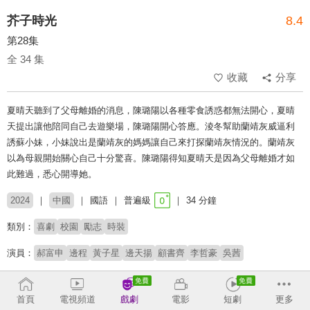
芥子時光
8.4
第28集
全 34 集
收藏
分享
夏晴天聽到了父母離婚的消息，陳璐陽以各種零食誘惑都無法開心，夏晴
天提出讓他陪同自己去遊樂場，陳璐陽開心答應。淩冬幫助蘭靖灰威逼利
誘蘇小妹，小妹說出是蘭靖灰的媽媽讓自己來打探蘭靖灰情況的。蘭靖灰
以為母親開始關心自己十分驚喜。陳璐陽得知夏晴天是因為父母離婚才如
此難過，悉心開導她。
2024
中國
國語
普遍級
34 分鐘
類別：
喜劇
校園
勵志
時裝
演員：
郝富申
邊程
黃子星
邊天揚
顧書齊
李哲豪
吳茜
導演：
徐馳
羿坤
首頁
電視頻道
戲劇
電影
短劇
更多