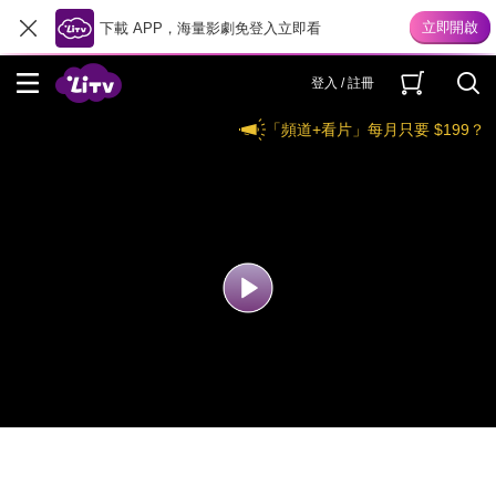
下載 APP，海量影劇免登入立即看
登入 / 註冊
「頻道+看片」每月只要 $199？