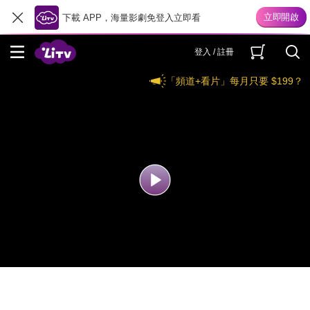
下載 APP，海量影劇免登入立即看
登入 / 註冊
「頻道+看片」每月只要 $199？