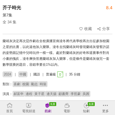
芥子時光
8.4
第7集
全 34 集
收藏
分享
蘭靖灰決定再次惡作劇在全校廣播宣佈淩冬將代表學校再次出征參加校園
之星的比賽，以此逼他加入樂隊。淩冬去找蘭靖灰時發現蘭靖灰發誓許諾
的姿勢跟記憶中兒時玩伴一模一樣。處於對蘭靖灰的好奇和退賽事件對肖
小畫的愧疚，淩冬爽快答應蘭靖灰加入樂隊，但是條件是蘭靖灰做完一套
數學競賽的題目，容錯率要在1%以內。
2024
中國
國語
普遍級
35 分鐘
類別：
喜劇
校園
勵志
時裝
演員：
郝富申
邊程
黃子星
邊天揚
顧書齊
李哲豪
吳茜
導演：
徐馳
羿坤
首頁
電視頻道
戲劇
電影
短劇
更多