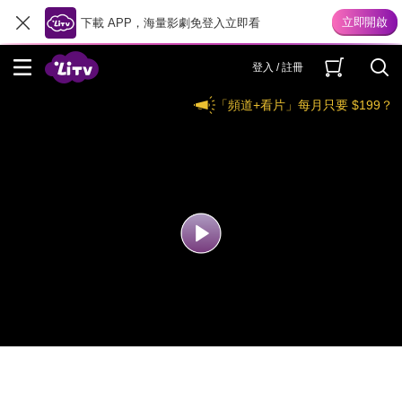
下載 APP，海量影劇免登入立即看
登入 / 註冊
「頻道+看片」每月只要 $199？