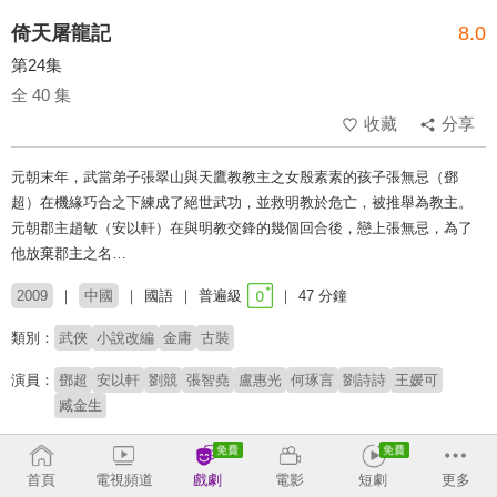
倚天屠龍記
8.0
第24集
全 40 集
收藏
分享
元朝末年，武當弟子張翠山與天鷹教教主之女殷素素的孩子張無忌（鄧
超）在機緣巧合之下練成了絕世武功，並救明教於危亡，被推舉為教主。
元朝郡主趙敏（安以軒）在與明教交鋒的幾個回合後，戀上張無忌，為了
他放棄郡主之名…
2009
中國
國語
普遍級
47 分鐘
類別：
武俠
小說改編
金庸
古裝
演員：
鄧超
安以軒
劉競
張智堯
盧惠光
何琢言
劉詩詩
王媛可
臧金生
導演：
趙箭
首頁
電視頻道
戲劇
電影
短劇
更多
原著：
金庸(倚天屠龍記)