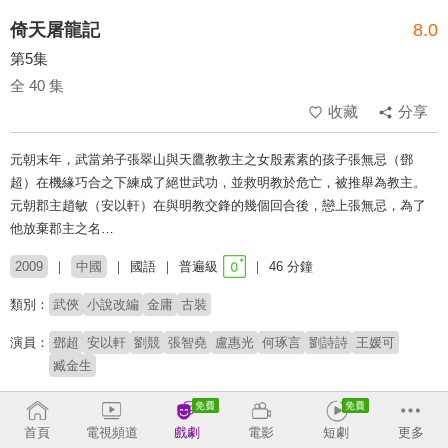
倚天屠龍記
8.0
第5集
全 40 集
收藏
分享
元朝末年，武當弟子張翠山與天鷹教教主之女殷素素的孩子張無忌（鄧
超）在機緣巧合之下練成了絕世武功，並救明教於危亡，被推舉為教主。
元朝郡主趙敏（安以軒）在與明教交鋒的幾個回合後，戀上張無忌，為了
他放棄郡主之名…
2009
中國
國語
普遍級
46 分鐘
類別：
武俠
小說改編
金庸
古裝
演員：
鄧超
安以軒
劉競
張智堯
盧惠光
何琢言
劉詩詩
王媛可
臧金生
導演：
趙箭
首頁
電視頻道
戲劇
電影
短劇
更多
原著：
金庸(倚天屠龍記)