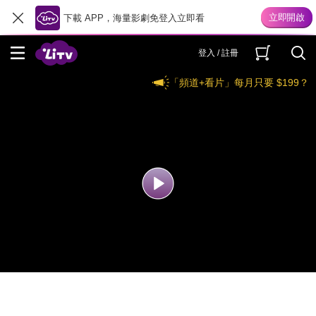
下載 APP，海量影劇免登入立即看
登入 / 註冊
「頻道+看片」每月只要 $199？