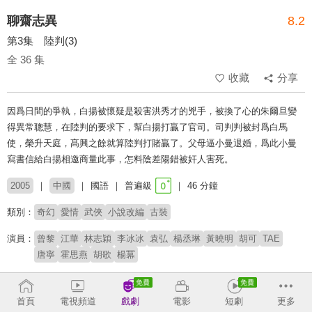
聊齋志異
8.2
第3集 陸判(3)
全 36 集
收藏
分享
因爲日間的爭執，白揚被懷疑是殺害洪秀才的兇手，被換了心的朱爾旦變
得異常聰慧，在陸判的要求下，幫白揚打贏了官司。司判判被封爲白馬
使，榮升天庭，髙興之餘就算陸判打賭贏了。父母逼小曼退婚，爲此小曼
寫書信給白揚相邀商量此事，怎料陰差陽錯被奸人害死。
2005
中國
國語
普遍級
46 分鐘
類別：
奇幻
愛情
武俠
小說改編
古裝
演員：
曾黎
江華
林志穎
李冰冰
袁弘
楊丞琳
黃曉明
胡可
TAE
唐寧
霍思燕
胡歌
楊冪
# 聊齋
首頁
電視頻道
戲劇
電影
短劇
更多
收回