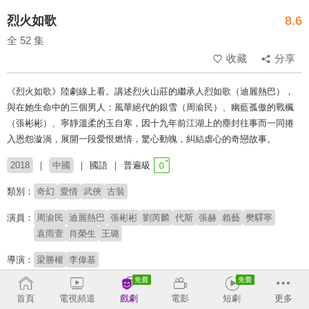
烈火如歌
8.6
全 52 集
收藏
分享
《烈火如歌》陸劇線上看。講述烈火山莊的繼承人烈如歌（迪麗熱巴），
與在她生命中的三個男人：風華絕代的銀雪（周渝民）、幽藍孤傲的戰楓
（張彬彬）、寧靜溫柔的玉自寒，因十九年前江湖上的塵封往事而一同捲
入恩怨漩渦，展開一段愛恨燃情，驚心動魄，糾結虐心的奇戀故事。
2018
中國
國語
普遍級
類別：
奇幻
愛情
武俠
古裝
演員：
周渝民
迪麗熱巴
張彬彬
劉芮麟
代斯
張赫
賴藝
樊驛寧
袁雨萱
肖榮生
王璐
導演：
梁勝權
李偉基
原著：
明曉溪《烈火如歌》
首頁
電視頻道
戲劇
電影
短劇
更多