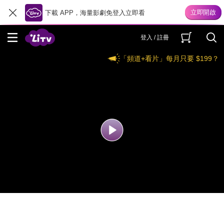
下載 APP，海量影劇免登入立即看
登入 / 註冊
「頻道+看片」每月只要 $199？