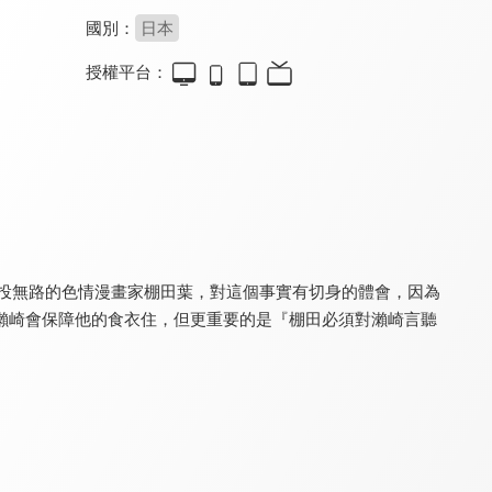
國別：
日本
授權平台：
去有風的地方
左耳
同學，你什麼時候從我家搬走？
8.5
8.8
8.0
全 40 集
全 36 集
全 12 集
走投無路的色情漫畫家棚田葉，對這個事實有切身的體會，因為
瀨崎會保障他的食衣住，但更重要的是『棚田必須對瀨崎言聽
臉盲少女的未知愛情
你好，我的對面男友
了不起的甄高貴
8.0
8.4
8.0
全 15 集
全 24 集
全 24 集