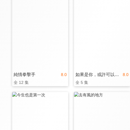
純情拳擊手
如果是你，或許可以相戀
8.0
8.0
全 12 集
全 5 集