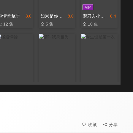
純情拳擊手
如果是你，或許可以相戀
廚刀與小青椒：一日料理帖 第2季
8.0
8.0
8.4
全 12 集
全 5 集
全 10 集
極速悖論
請叫我烏雅氏
今生也是第一次
8.0
7.4
8.2
全 22 集
全 20 集
全 14 集
收藏
分享