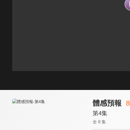
體感預報
8
第4集
全 8 集