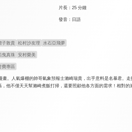
片長：
25 分鐘
發音：
日語
増子敦貴
松村沙友理
水石亞飛夢
船曳真珠
安村榮美
付費專區
L漫畫。人氣爆棚的帥哥氣象預報士瀨崎瑞貴，出乎意料是名暴君。
係，他不僅天天幫瀨崎煮飯打掃，還要照顧他各方面的需求！相對的