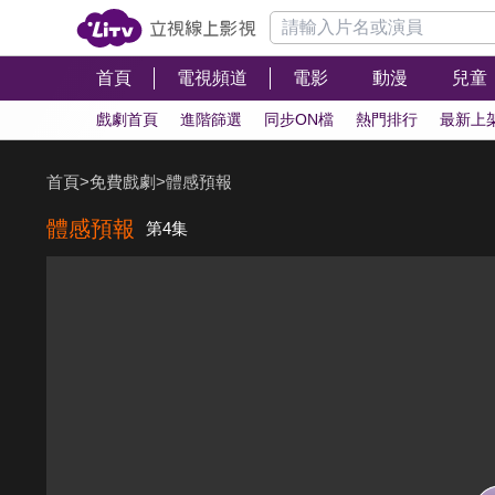
首頁
電視頻道
電影
動漫
兒童
戲劇首頁
進階篩選
同步ON檔
熱門排行
最新上
首頁
>
免費戲劇
>
體感預報
體感預報
第4集