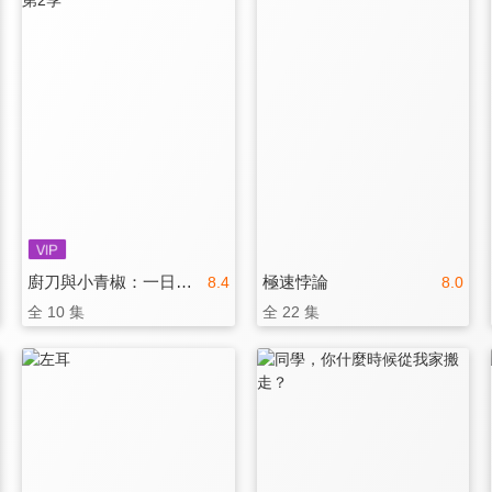
廚刀與小青椒：一日料理帖 第2季
極速悖論
8.4
8.0
全 10 集
全 22 集