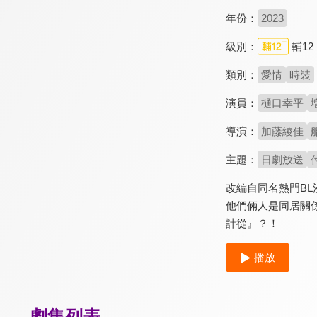
年份：
2023
級別：
輔12
類別：
愛情
時裝
演員：
樋口幸平
導演：
加藤綾佳
主題：
日劇放送
改編自同名熱門B
他們倆人是同居關
計從』？！
播放
劇集列表