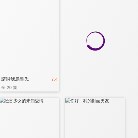
請叫我烏雅氏
7.4
全 20 集