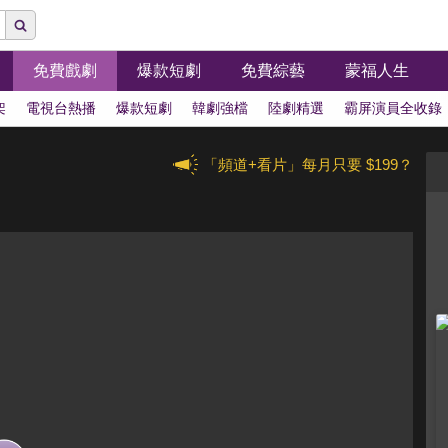
免費戲劇
爆款短劇
免費綜藝
蒙福人生
架
電視台熱播
爆款短劇
韓劇強檔
陸劇精選
霸屏演員全收錄
「頻道+看片」每月只要 $199？