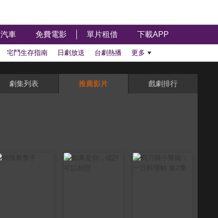
汽車
免費電影
單片租借
下載APP
宅鬥生存指南
日劇放送
台劇熱播
更多
劇集列表
推薦影片
戲劇排行