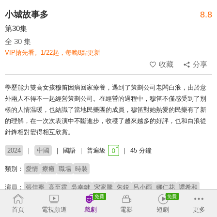
小城故事多
8.8
第30集
全 30 集
VIP搶先看。1/22起，每晚8點更新
收藏
分享
學歷能力雙高女孩穆笛因病回家療養，遇到了策劃公司老闆白浪，由於意
外兩人不得不一起經營策劃公司。在經營的過程中，穆笛不僅感受到了別
樣的人情温暖，也結識了當地民樂團的成員，穆笛對她熱愛的民樂有了新
的理解，在一次次表演中不斷進步，收穫了越來越多的好評，也和白浪從
針鋒相對變得相互欣賞。
2024
中國
國語
普遍級
45 分鐘
類別：
愛情
療癒
職場
時裝
演員：
張佳寧
高至霆
吳幸鍵
宋家騰
朱鋭
呂小雨
娜仁花
譚希和
田徵
王清
陳薪璇
徐紹瑛
首頁
電視頻道
戲劇
電影
短劇
更多
導演：
郭增友