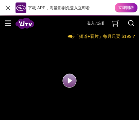
下載 APP，海量影劇免登入立即看
登入 / 註冊
「頻道+看片」每月只要 $199？