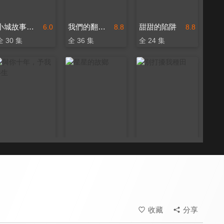
小城故事多(閩南語版)
我們的翻譯官
甜甜的陷阱
6.0
8.8
8.8
全 30 集
全 36 集
全 24 集
與你十年，予我半生
星星的故鄉
別打擾我種田
8.4
8.6
8.0
全 24 集
全 25 集
全 24 集
收藏
分享