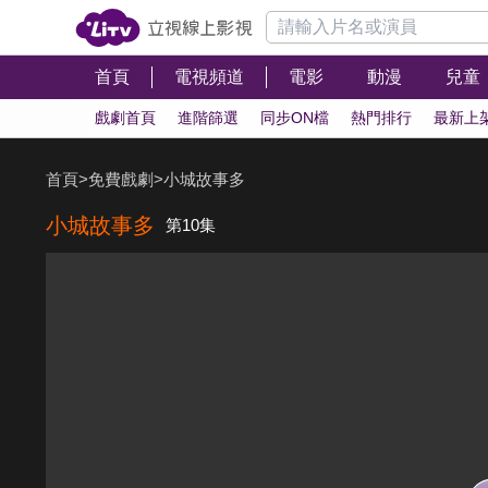
首頁
電視頻道
電影
動漫
兒童
戲劇首頁
進階篩選
同步ON檔
熱門排行
最新上
首頁
>
免費戲劇
>
小城故事多
小城故事多
第10集