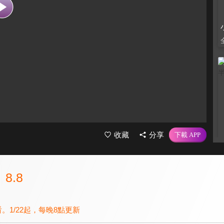
收藏
分享
8.8
看。1/22起，每晚8點更新