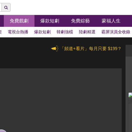
免費戲劇
爆款短劇
免費綜藝
蒙福人生
架
電視台熱播
爆款短劇
韓劇強檔
陸劇精選
霸屏演員全收錄
「頻道+看片」每月只要 $199？