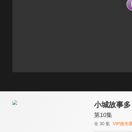
小城故事多
第10集
全 30 集
VIP搶先