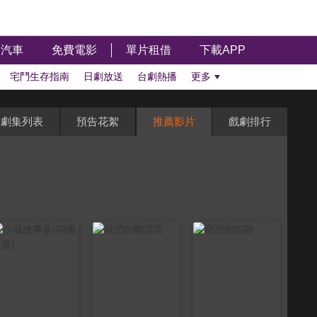
汽車
免費電影
單片租借
下載APP
宅鬥生存指南
日劇放送
台劇熱播
更多
劇集列表
預告花絮
推薦影片
戲劇排行