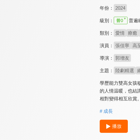
年份：
2024
級別：
普遍
類別：
愛情
療癒
演員：
張佳寧
高
導演：
郭增友
主題：
陸劇精選
學歷能力雙高女孩
的人情温暖，也結
相對變得相互欣賞
# 成長
播放