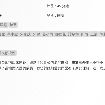
片長：
45 分鐘
發音：
國語
級
職場
時裝
至霆
吳幸鍵
宋家騰
朱鋭
呂小雨
娜仁花
譚希和
田徵
王清
陳
網友熱搜榜
穆笛因病回家療養，遇到了策劃公司老闆白浪，由於意外兩人不得不
識了當地民樂團的成員，穆笛對她熱愛的民樂有了新的理解，在一次
。