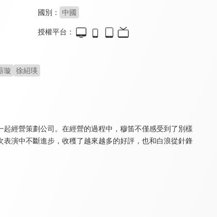
國別：
中國
授權平台：
我們的翻譯官(閩南語版)
向陽而生
謝謝你醫生(閩南語版)
6.0
7.0
6.0
全 36 集
全 40 集
全 40 集
薪璇
徐紹瑛
一起經營策劃公司。在經營的過程中，穆笛不僅感受到了別樣
次表演中不斷進步，收穫了越來越多的好評，也和白浪從針鋒
好運家
星辰大海
你是我的美味
8.6
8.4
8.1
全 40 集
全 40 集
全 23 集