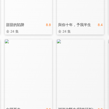
甜甜的陷阱
與你十年，予我半生
8.8
8.4
全 24 集
全 24 集