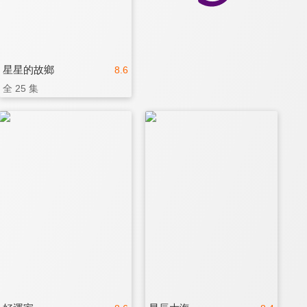
星星的故鄉
8.6
全 25 集