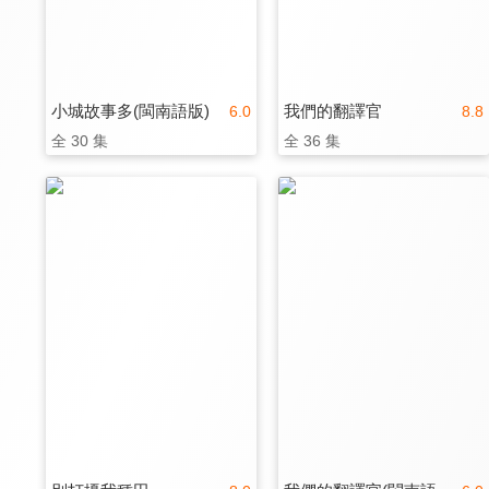
小城故事多(閩南語版)
我們的翻譯官
6.0
8.8
全 30 集
全 36 集