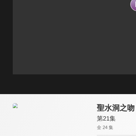
聖水洞之吻
第21集
全 24 集