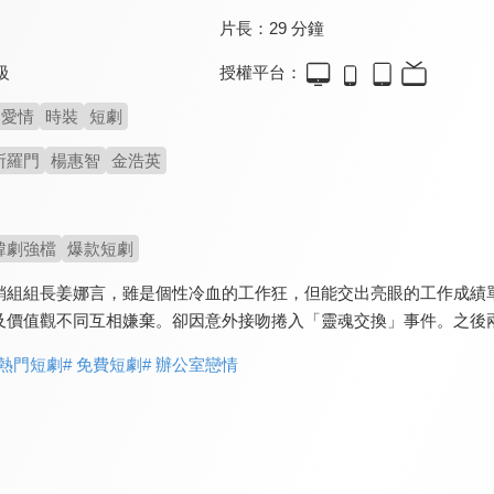
片長：
29 分鐘
授權平台：
級
愛情
時裝
短劇
所羅門
楊惠智
金浩英
韓劇強檔
爆款短劇
銷組組長姜娜言，雖是個性冷血的工作狂，但能交出亮眼的工作成績
及價值觀不同互相嫌棄。卻因意外接吻捲入「靈魂交換」事件。之後
 熱門短劇
# 免費短劇
# 辦公室戀情