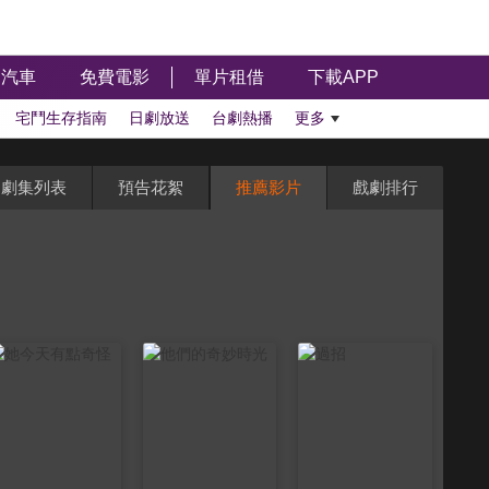
汽車
免費電影
單片租借
下載APP
宅鬥生存指南
日劇放送
台劇熱播
更多
劇集列表
預告花絮
推薦影片
戲劇排行