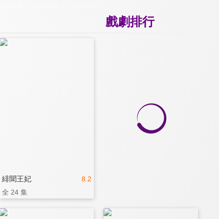
戲劇排行
緋聞王妃
8.2
全 24 集