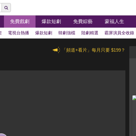
免費戲劇
爆款短劇
免費綜藝
蒙福人生
架
電視台熱播
爆款短劇
韓劇強檔
陸劇精選
霸屏演員全收錄
「頻道+看片」每月只要 $199？