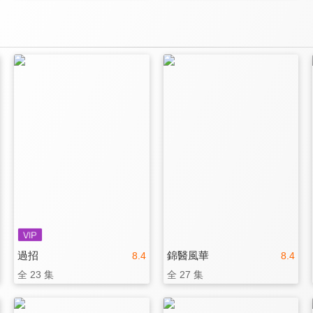
過招
錦醫風華
8.4
8.4
全 23 集
全 27 集