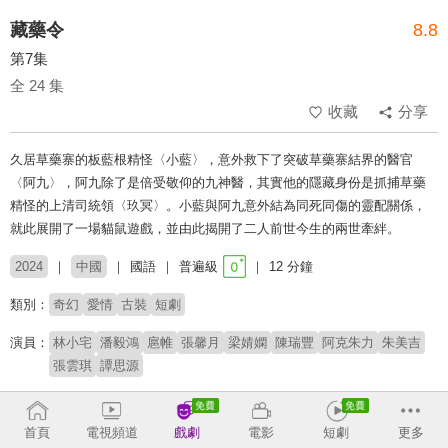
藏藥令
8.8
第7集
全 24 集
收藏
分享
久居草藥寨的板藍根精怪〈小藍〉，意外救下了突破草藥寨結界的醫官
〈阿九〉，阿九除了是倍受敬仰的九神醫，其實他的隱藏身份是抓捕草藥
精怪的上清司統領〈玖冥〉。小藍與阿九意外結為同死同傷的靈配關係，
就此展開了一場貓鼠遊戲，並由此揭開了二人前世今生的兩世牽絆。
2024
中國
國語
普遍級
12 分鐘
類別：
奇幻
愛情
古裝
短劇
演員：
林小宅
潘毅鴻
扈帷
張馨月
梁婧嫻
陳瑞豐
阿克朱力
朱美吉
張雲琪
譚思源
導演：
麥田
首頁
電視頻道
戲劇
電影
短劇
更多
# 短劇
# 短劇推薦
# 熱門短劇
# 免費短劇