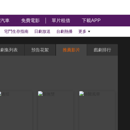
汽車
免費電影
單片租借
下載APP
宅鬥生存指南
日劇放送
台劇熱播
更多
劇集列表
預告花絮
推薦影片
戲劇排行