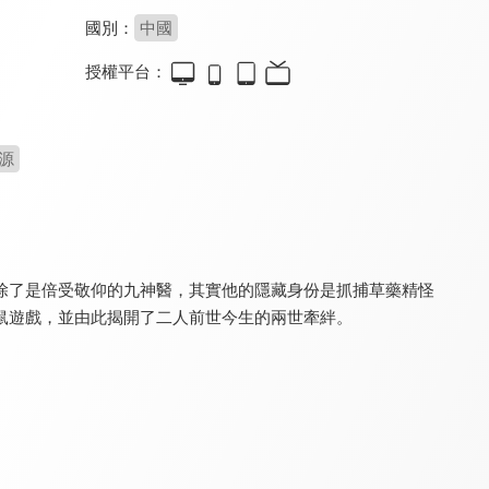
國別：
中國
授權平台：
夫君大人別怕我
白小姐的人生被劇透了
與光同塵
8.8
8.4
8.0
全 36 集
全 12 集
全 20 集
源
除了是倍受敬仰的九神醫，其實他的隱藏身份是抓捕草藥精怪
鼠遊戲，並由此揭開了二人前世今生的兩世牽絆。
雙世異聞錄
公子無雙
玲瓏糖心
8.2
8.4
8.4
全 27 集
全 32 集
全 24 集