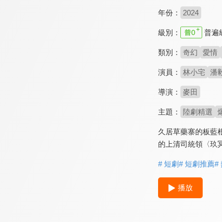
年份：
2024
級別：
普遍
類別：
奇幻
愛情
演員：
林小宅
潘
導演：
麥田
主題：
陸劇精選
久居草藥寨的板藍
的上清司統領〈玖
# 短劇
# 短劇推薦
#
播放