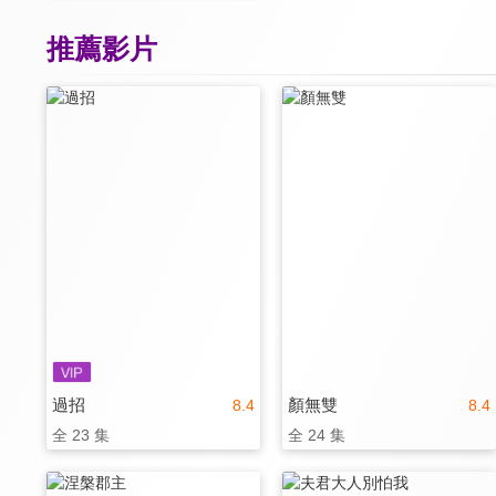
推薦影片
過招
顏無雙
8.4
8.4
全 23 集
全 24 集