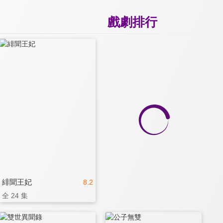
戲劇排行
緋聞王妃
8.2
全 24 集