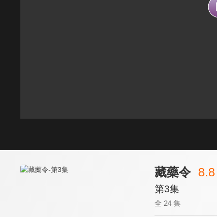
藏藥令
8.8
第3集
全 24 集