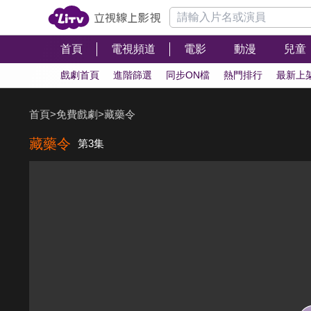
首頁
電視頻道
電影
動漫
兒童
戲劇首頁
進階篩選
同步ON檔
熱門排行
最新上
首頁
>
免費戲劇
>
藏藥令
藏藥令
第3集