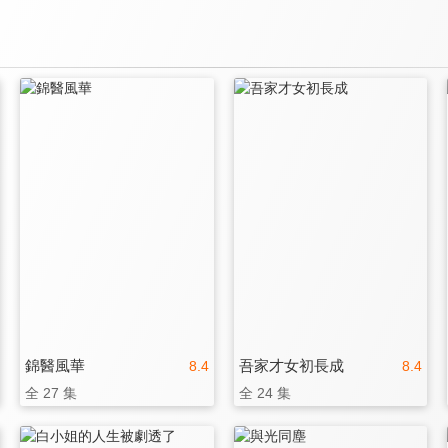
錦醫風華
吾家才女初長成
8.4
8.4
全 27 集
全 24 集