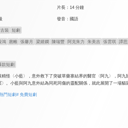
片長：
14 分鐘
發音：
國語
級
古裝
短劇
毅鴻
扈帷
張馨月
梁婧嫻
陳瑞豐
阿克朱力
朱美吉
張雲琪
譚思
爆款短劇
根精怪〈小藍〉，意外救下了突破草藥寨結界的醫官〈阿九〉，阿九
冥〉。小藍與阿九意外結為同死同傷的靈配關係，就此展開了一場貓
 熱門短劇
# 免費短劇