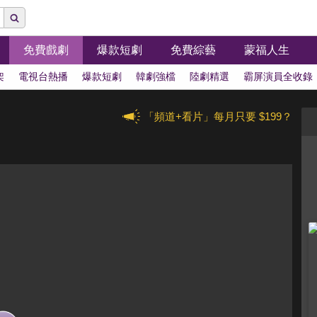
免費戲劇
爆款短劇
免費綜藝
蒙福人生
架
電視台熱播
爆款短劇
韓劇強檔
陸劇精選
霸屏演員全收錄
「頻道+看片」每月只要 $199？