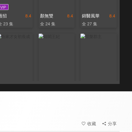
過招
顏無雙
錦醫風華
8.4
8.4
8.4
全 23 集
全 24 集
全 27 集
吾家才女初長成
緋聞王妃
涅槃郡主
8.4
8.2
8.4
全 24 集
全 24 集
全 20 集
收藏
分享