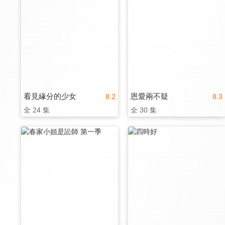
看見緣分的少女
恩愛兩不疑
8.2
8.3
全 24 集
全 30 集