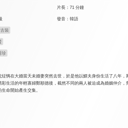
片長：
71 分鐘
發音：
韓語
級
古裝
賢
秀珍
沈炡㥥在大婚當天未婚妻突然去世，於是他以鰥夫身份生活了八年，
精彩生活的年輕寡婦鄭順德後，截然不同的兩人被迫成為婚姻仲介，
的生命開始產生交集。