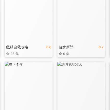
戲精自救攻略
替嫁新郎
8.0
8.2
全 25 集
全 6 集