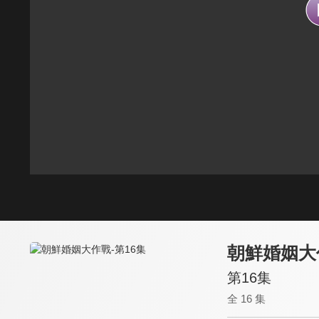
朝鮮婚姻大
第16集
全 16 集