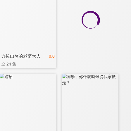
力拔山兮的老婆大人
8.0
全 24 集