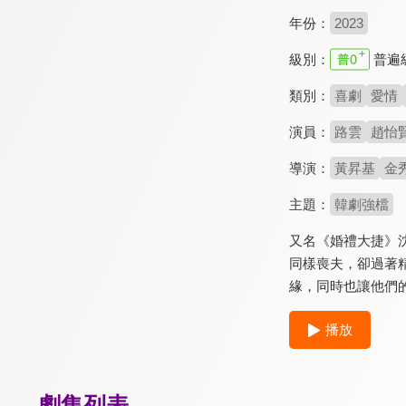
年份：
2023
級別：
普遍
類別：
喜劇
愛情
演員：
路雲
趙怡
導演：
黃昇基
金
主題：
韓劇強檔
又名《婚禮大捷》
同樣喪夫，卻過著
緣，同時也讓他們
播放
劇集列表