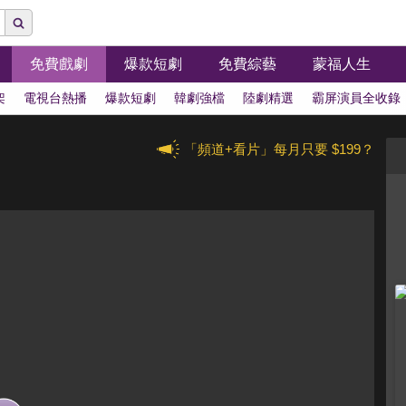
免費戲劇
爆款短劇
免費綜藝
蒙福人生
架
電視台熱播
爆款短劇
韓劇強檔
陸劇精選
霸屏演員全收錄
「頻道+看片」每月只要 $199？