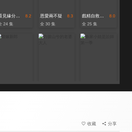
看見緣分的少女
恩愛兩不疑
戲精自救攻略
8.2
8.3
8.0
全 24 集
全 30 集
全 25 集
替嫁新郎
力拔山兮的老婆大人
春家小姐是訟師 第一季
8.2
8.0
8.3
全 6 集
全 24 集
全 20 集
收藏
分享