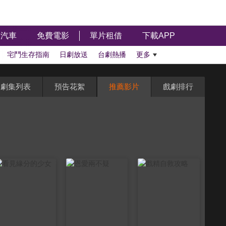
汽車
免費電影
單片租借
下載APP
宅鬥生存指南
日劇放送
台劇熱播
更多
劇集列表
預告花絮
推薦影片
戲劇排行