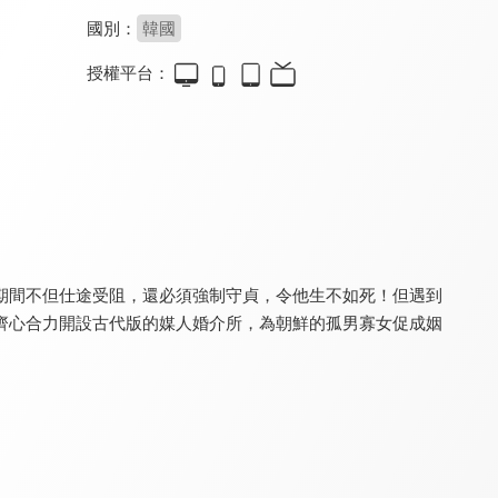
國別：
韓國
授權平台：
四時好
在下李佑
請叫我烏雅氏
7.9
8.0
7.4
全 20 集
全 30 集
全 20 集
期間不但仕途受阻，還必須強制守貞，令他生不如死！但遇到
齊心合力開設古代版的媒人婚介所，為朝鮮的孤男寡女促成姻
過招
同學，你什麼時候從我家搬走？
宴遇永安
8.4
8.0
8.8
全 23 集
全 12 集
全 32 集