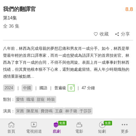
我們的翻譯官
8.8
第14集
全 36 集
收藏
分享
八年前，林西為完成母親的夢想忍痛和男友肖一成分手。如今，林西是華
聲最年輕的首席口譯專家，而肖一成也變成為語譯天下的首席技術官。林
西為了拿下肖一成的合同，不得不與他周旋。表面上肖一成事事針對林西
找碴，但其實他根本狠不下心來，還對她處處留情。兩人年少時期熾熱的
感情重新被點燃...
2024
中國
國語
普遍級
47 分鐘
類別：
愛情
職場
甜寵
時裝
演員：
宋茜
陳星旭
費啓鳴
王森
林子璐
于莎莎
導演：
張彤
首頁
電視頻道
戲劇
電影
短劇
更多
# 眼鏡男神