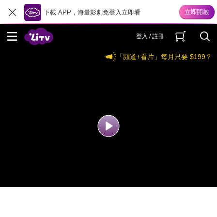
下載 APP，海量影劇免登入立即看
登入 / 註冊
「頻道+看片」每月只要 $199？