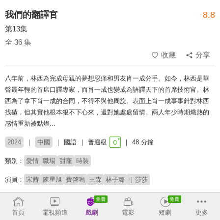
我們的翻譯官
8.8
第13集
全 36 集
收藏
分享
八年前，林西為完成母親的夢想忍痛和男友肖一成分手。如今，林西是華
聲最年輕的首席口譯專家，而肖一成也變成為語譯天下的首席技術官。林
西為了拿下肖一成的合同，不得不與他周旋。表面上肖一成事事針對林西
找碴，但其實他根本狠不下心來，還對她處處留情。兩人年少時期熾熱的
感情重新被點燃...
2024
中國
國語
普遍級
48 分鐘
類別：
愛情
職場
甜寵
時裝
演員：
宋茜
陳星旭
費啓鳴
王森
林子璐
于莎莎
導演：
張彤
首頁
電視頻道
戲劇
電影
短劇
更多
# 眼鏡男神