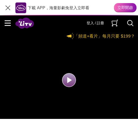
下載 APP，海量影劇免登入立即看
登入 / 註冊
「頻道+看片」每月只要 $199？