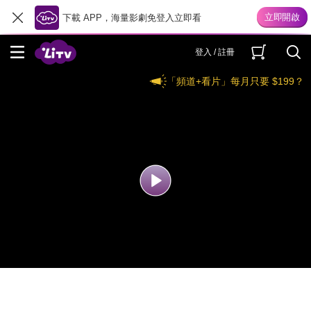
下載 APP，海量影劇免登入立即看
登入 / 註冊
「頻道+看片」每月只要 $199？