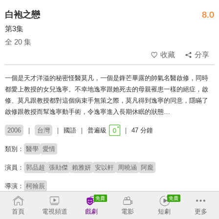
白袍之戀
8.0
第3集
全 20 集
收藏
分享
一個是天才洋溢的秘密怪醫莫凡，一個是鋒芒畢露的帥氣名醫啟修，同時
都愛上教授的女兒逸寧。不幸地逸寧跟她死去的母親罹患一樣的絕症，啟
修、莫凡跟教授都對這個病束手無策之際，莫凡得到逸寧的同意，隱瞞了
啟修跟教授而幫逸寧動手術，令逸寧進入長期休眠的狀態…
2006
台灣
國語
普遍級
47 分鐘
類別：
醫學
愛情
演員：
郭品超
張勛傑
賴雅妍
安以軒
周曉涵
阿龐
導演：
柯翰辰
收回
首頁
電視頻道
戲劇
電影
短劇
更多